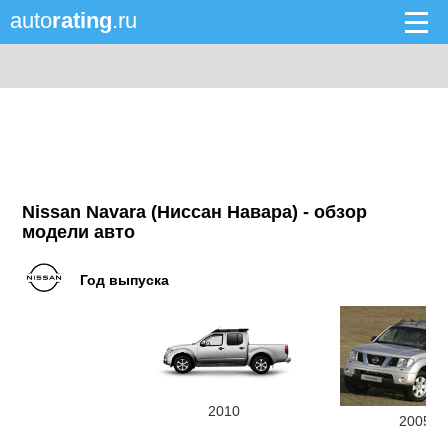
auto
rating
.ru
Nissan Navara (Ниссан Навара) - обзор
модели авто
Год выпуска
2010
2005