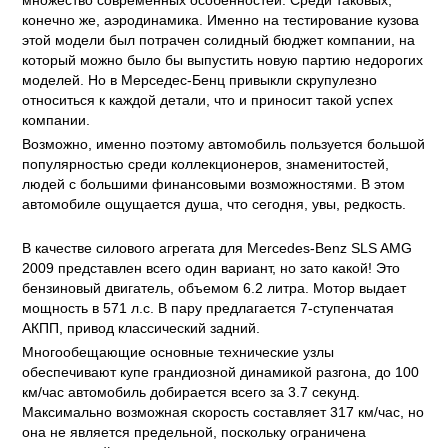
множество современных особенностей. Среди таковых,
конечно же, аэродинамика. Именно на тестирование кузова
этой модели был потрачен солидный бюджет компании, на
который можно было бы выпустить новую партию недорогих
моделей. Но в Мерседес-Бенц привыкли скрупулезно
относиться к каждой детали, что и приносит такой успех
компании.
Возможно, именно поэтому автомобиль пользуется большой
популярностью среди коллекционеров, знаменитостей,
людей с большими финансовыми возможностями. В этом
автомобиле ощущается душа, что сегодня, увы, редкость.
В качестве силового агрегата для Mercedes-Benz SLS AMG
2009 представлен всего один вариант, но зато какой! Это
бензиновый двигатель, объемом 6.2 литра. Мотор выдает
мощность в 571 л.с. В пару предлагается 7-ступенчатая
АКПП, привод классический задний.
Многообещающие основные технические узлы
обеспечивают купе грандиозной динамикой разгона, до 100
км/час автомобиль добирается всего за 3.7 секунд.
Максимально возможная скорость составляет 317 км/час, но
она не является предельной, поскольку ограничена