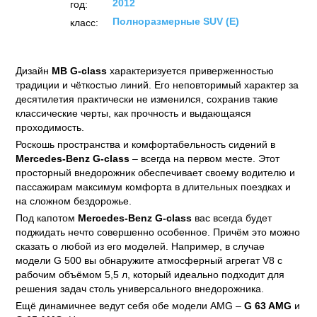
2012
год:
Полноразмерные SUV (E)
класс:
Дизайн
MB G-class
характеризуется приверженностью
традиции и чёткостью линий. Его неповторимый характер за
десятилетия практически не изменился, сохранив такие
классические черты, как прочность и выдающаяся
проходимость.
Роскошь пространства и комфортабельность сидений в
Mercedes-Benz G-class
– всегда на первом месте. Этот
просторный внедорожник обеспечивает своему водителю и
пассажирам максимум комфорта в длительных поездках и
на сложном бездорожье.
Под капотом
Mercedes-Benz G-class
вас всегда будет
поджидать нечто совершенно особенное. Причём это можно
сказать о любой из его моделей. Например, в случае
модели G 500 вы обнаружите атмосферный агрегат V8 с
рабочим объёмом 5,5 л, который идеально подходит для
решения задач столь универсального внедорожника.
Ещё динамичнее ведут себя обе модели AMG –
G 63 AMG
и