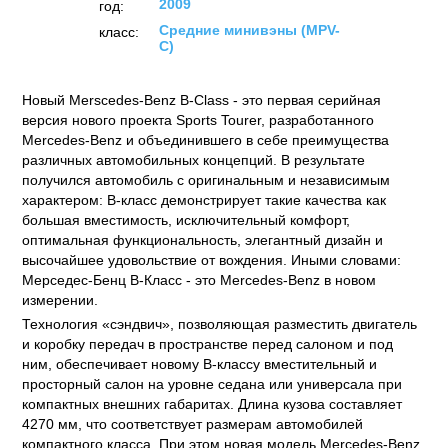
2009
год:
Средние минивэны (MPV-
класс:
C)
Новый Merscedes-Benz В-Class - это первая серийная
версия нового проекта Sports Tourer, разработанного
Mercedes-Benz и объединившего в себе преимущества
различных автомобильных концепций. В результате
получился автомобиль с оригинальным и независимым
характером: В-класс демонстрирует такие качества как
большая вместимость, исключительный комфорт,
оптимальная функциональность, элегантный дизайн и
высочайшее удовольствие от вождения. Иными словами:
Мерседес-Бенц B-Класс - это Mercedes-Benz в новом
измерении.
Технология «сэндвич», позволяющая разместить двигатель
и коробку передач в пространстве перед салоном и под
ним, обеспечивает новому В-классу вместительный и
просторный салон на уровне седана или универсала при
компактных внешних габаритах. Длина кузова составляет
4270 мм, что соответствует размерам автомобилей
компактного класса. При этом новая модель Mercedes-Benz