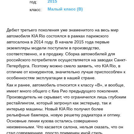
2015
год:
Малый класс (B)
класс:
Дебют третьего поколения уже знаменитого на весь мир
автомобиля KIA Rio состоялся в рамках парижского
автосалона в 2014 году. В начале 2015 года первые
экземпляры модели поступили в производство,
соответственно, и в продажу. Сборка автомобилей для
российского потребителя осуществляется на заводах Санкт-
Петербурга. Поэтому можно смело заявить, что KIA Rio, в
отличие от конкурентов, значительно лучше приспособлен к
особенностям эксплуатации в нашей стране.
Как и ранее, автомобиль относится к классу «В», и вообще,
имеет много общего с Киа Рио предыдущего поколения.
Производитель не скрывает, что ограничился лишь глубоким
рестайлингом, который затронул как экстерьер, так и
интерьер машины. Новый KIA Rio получил более
рельефные бампера, новую решетку радиатора и оптику.
Основные линии кузова остались совершенно
неизменными. Что касается салона, нельзя сказать, что он
стал современнее, просто применен иной стиль