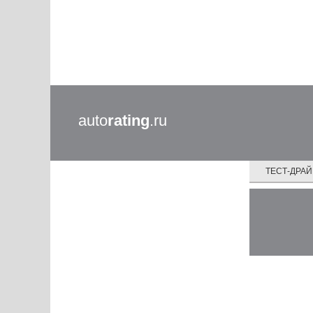
auto
rating
.ru
ТЕСТ-ДРА