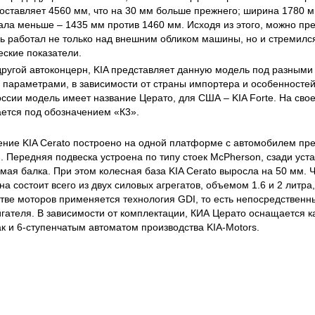
оставляет 4560 мм, что на 30 мм больше прежнего; ширина 1780 м
тала меньше – 1435 мм против 1460 мм. Исходя из этого, можно пр
ь работал не только над внешним обликом машины, но и стремилс
ские показатели.
другой автоконцерн, KIA представляет данную модель под разным
 параметрами, в зависимости от страны импортера и особенносте
оссии модель имеет название Церато, для США – KIA Forte. На свое
ется под обозначением «К3».
ение KIA Cerato построено на одной платформе с автомобилем п
 Передняя подвеска устроена по типу стоек McPherson, сзади уст
мая балка. При этом колесная база KIA Cerato выросла на 50 мм. 
на состоит всего из двух силовых агрегатов, объемом 1.6 и 2 литр
йстве моторов применяется технология GDI, то есть непосредственн
гателя. В зависимости от комплектации, КИА Церато оснащается к
ак и 6-ступенчатым автоматом производства KIA-Motors.