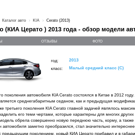
Каталог авто
KIA
Cerato (2013)
to (КИА Церато ) 2013 года - обзор модели ав
Ы
ОТЗЫВЫ
ФОТО
2013
год:
Малый средний класс (C)
класс:
о поколения автомобиля KIA Cerato состоялся в Китае в 2012 году.
 является среднегабаритным седаном, как и предыдущая модифика
ке третьего поколения KIA Cerato главной задачей являлось макс
наделить его теми чертами, которые характерны для многих других
 модель обрела совершенно новую переднюю часть, корму, а также
н автомобиля заметно преобразился, стал значительно интереснее
с предыдущим поколением, новый КИА Церато прибавил и в габари