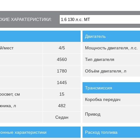
КИЕ ХАРАКТЕРИСТИКИ:
Двигатель
й/мест
4/5
Мощность двигателя, л.с.
4560
Тип двигателя
1780
Объём двигателя, л
1445
Трансмиссия
освет, см
15
Коробка передач
ника, л
482
Привод
Седан
онные характеристики
Расход топлива