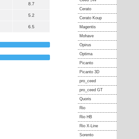
8.7
Cerato
5.2
Cerato Koup
6.5
Magentis
Mohave
Opirus
Optima
Picanto
Picanto 3D
pro_ceed
pro_ceed GT
Quoris
Rio
Rio HB
Rio X-Line
Sorento