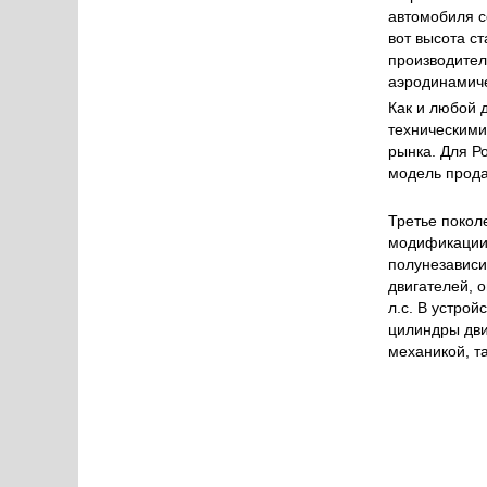
автомобиля с
вот высота с
производител
аэродинамиче
Как и любой 
техническими
рынка. Для Р
модель прода
Третье покол
модификации.
полунезависи
двигателей, о
л.с. В устро
цилиндры дви
механикой, т