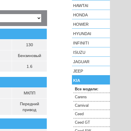
HAWTAI
HONDA
HOWER
HYUNDAI
INFINITI
130
ISUZU
Бензиновый
JAGUAR
1.6
JEEP
KIA
Все модели:
МКПП
Carens
Передний
Carnival
привод
Ceed
Ceed GT
Ceed SW