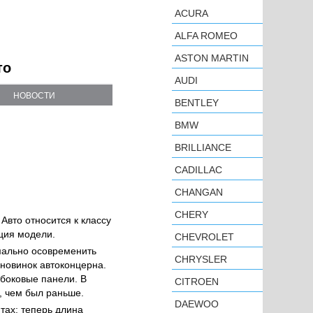
ACURA
ALFA ROMEO
ASTON MARTIN
то
AUDI
НОВОСТИ
BENTLEY
BMW
BRILLIANCE
CADILLAC
CHANGAN
CHERY
 Авто относится к классу
ция модели.
CHEVROLET
имально осовременить
CHRYSLER
 новинок автоконцерна.
 боковые панели. В
CITROEN
, чем был раньше.
DAEWOO
тах: теперь длина