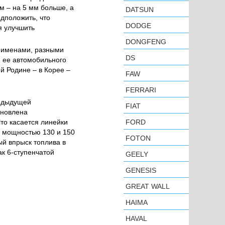
м – на 5 мм больше, а
DATSUN
едположить, что
DODGE
я улучшить
DONGFENG
и именами, разными
DS
й ее автомобильного
й Родине – в Корее –
FAW
FERRARI
редыдущей
FIAT
ановлена
Что касается линейки
FORD
а, мощностью 130 и 150
FOTON
ый впрыск топлива в
ак 6-ступенчатой
GEELY
GENESIS
GREAT WALL
HAIMA
HAVAL