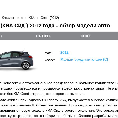
Каталог авто
KIA
Ceed (2012)
 (КИА Сид ) 2012 года - обзор модели авто
Ы
ОТЗЫВЫ
ФОТО
2012
год:
Малый средний класс (C)
класс:
на женевском автосалоне было представлено большое количество н
сегодня производятся и продаются в десятках странах мира. Не яв
хэтчбэк KIA Ceed, вернее, его второе поколение.
автомобиль принадлежит к классу «С», выпускается в кузове хэтчбэк
ервым поколением KIA Ceed закончены. Производитель выпустил не 
овершенно новую модель КИА Сид второго поколения. Экстерьер а
нее, кузов рельефнее, а габариты – больше. Заново разрабатывалс