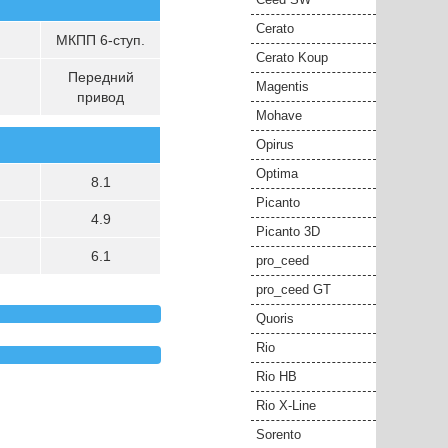
Cerato
МКПП 6-ступ.
Cerato Koup
Передний
Magentis
привод
Mohave
Opirus
Optima
8.1
Picanto
4.9
Picanto 3D
6.1
pro_ceed
pro_ceed GT
Quoris
Rio
Rio HB
Rio X-Line
Sorento