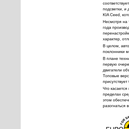
соответствуе
подсветки, и
KIA Ceed, ко
Несмотря на 
года произво
перенастройк
характер, от
В целом, авт
поклонники м
В плане техн
первую очере
двигатели объ
Топовые верс
присутствует
Что касается 
пределах сред
этом обеспеч
разогнаться в