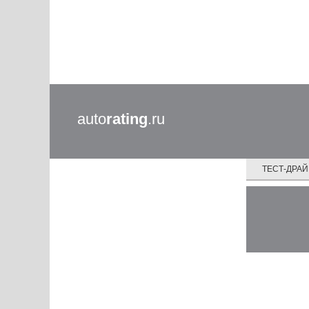
auto
rating
.ru
ТЕСТ-ДРА