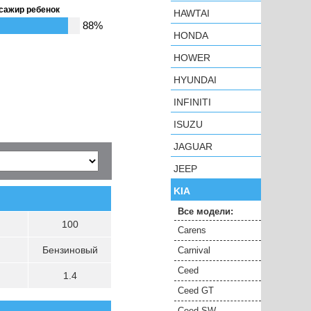
сажир ребенок
HAWTAI
88%
HONDA
HOWER
HYUNDAI
INFINITI
ISUZU
JAGUAR
JEEP
KIA
Все модели:
100
Carens
Бензиновый
Carnival
Ceed
1.4
Ceed GT
Ceed SW