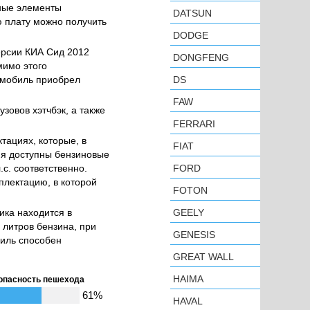
дные элементы
DATSUN
ю плату можно получить
DODGE
ерсии КИА Сид 2012
DONGFENG
мимо этого
омобиль приобрел
DS
FAW
зовов хэтчбэк, а также
FERRARI
тациях, которые, в
FIAT
ия доступны бензиновые
с. соответственно.
FORD
плектацию, в которой
FOTON
ика находится в
GEELY
 литров бензина, при
GENESIS
биль способен
GREAT WALL
HAIMA
опасность пешехода
61%
HAVAL