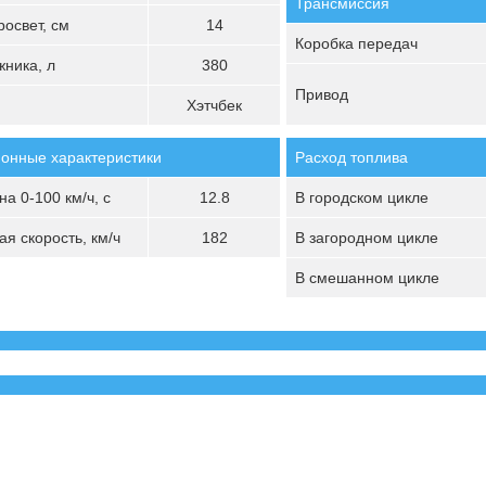
Трансмиссия
освет, см
14
Коробка передач
ника, л
380
Привод
Хэтчбек
онные характеристики
Расход топлива
а 0-100 км/ч, с
12.8
В городском цикле
я скорость, км/ч
182
В загородном цикле
В смешанном цикле