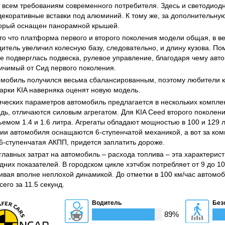
т всем требованиям современного потребителя. Здесь и светодио
 декоративные вставки под алюминий. К тому же, за дополнительну
торый оснащен панорамной крышей.
то что платформа первого и второго поколения модели общая, в в
дитель увеличил колесную базу, следовательно, и длину кузова. По
е подверглась подвеска, рулевое управление, благодаря чему авт
личимый от Сид первого поколения.
омобиль получился весьма сбалансированным, поэтому любители ку
арки KIA наверняка оценят новую модель.
ических параметров автомобиль предлагается в нескольких комплек
дь, отличаются силовым агрегатом. Для KIA Ceed второго поколен
емом 1.4 и 1.6 литра. Агрегаты обладают мощностью в 100 и 129 л.
ии автомобиля оснащаются 6-ступенчатой механикой, а вот за ком
 6-ступенчатая АКПП, придется заплатить дороже.
главных затрат на автомобиль – расхода топлива – эта характерист
них показателей. В городском цикле хэтчбэк потребляет от 9 до 10
ивая вполне неплохой динамикой. До отметки в 100 км/час автомо
сего за 11.5 секунд.
Водитель
Без
89%