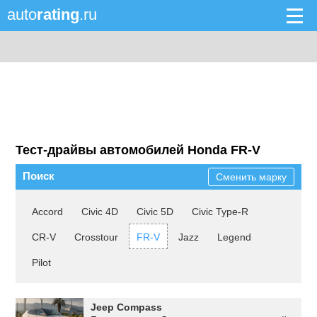
auto
rating
.ru
Тест-драйвы автомобилей Honda FR-V
Поиск
Сменить марку
Accord
Civic 4D
Civic 5D
Civic Type-R
CR-V
Crosstour
FR-V
Jazz
Legend
Pilot
Jeep Compass