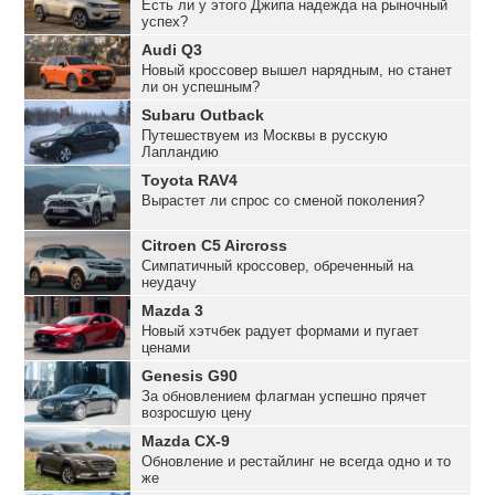
Есть ли у этого Джипа надежда на рыночный
успех?
Audi Q3
Новый кроссовер вышел нарядным, но станет
ли он успешным?
Subaru Outback
Путешествуем из Москвы в русскую
Лапландию
Toyota RAV4
Вырастет ли спрос со сменой поколения?
Citroen C5 Aircross
Симпатичный кроссовер, обреченный на
неудачу
Mazda 3
Новый хэтчбек радует формами и пугает
ценами
Genesis G90
За обновлением флагман успешно прячет
возросшую цену
Mazda CX-9
Обновление и рестайлинг не всегда одно и то
же