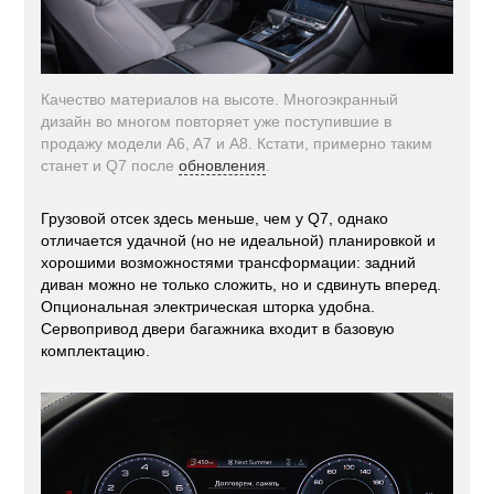
Качество материалов на высоте. Многоэкранный
дизайн во многом повторяет уже поступившие в
продажу модели A6, A7 и A8. Кстати, примерно таким
станет и Q7 после
обновления
.
Грузовой отсек здесь меньше, чем у Q7, однако
отличается удачной (но не идеальной) планировкой и
хорошими возможностями трансформации: задний
диван можно не только сложить, но и сдвинуть вперед.
Опциональная электрическая шторка удобна.
Сервопривод двери багажника входит в базовую
комплектацию.