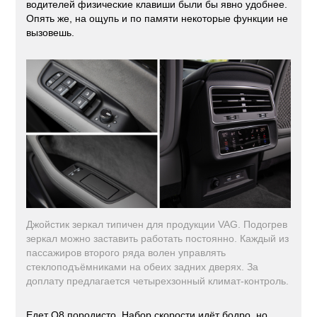
водителей физические клавиши были бы явно удобнее.
Опять же, на ощупь и по памяти некоторые функции не
вызовешь.
Джойстик зеркал типичен для продукции VAG. Подогрев
зеркал можно заставить работать постоянно. Каждый из
пассажиров второго ряда волен управлять
стеклоподъёмниками на обеих задних дверях. За
доплату предлагается четырехзонный климат-контроль.
Едет Q8 породисто. Набор скорости идёт бодро, но