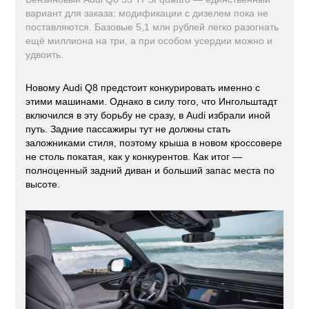
вариант для заказа: модификации с дизелем пока не
поставляются. Базовые 5,1 млн рублей легко разогнать
ещё миллиона на три, а при особом усердии можно и
удвоить.
Новому Audi Q8 предстоит конкурировать именно с
этими машинами. Однако в силу того, что Ингольштадт
включился в эту борьбу не сразу, в Audi избрали иной
путь. Задние пассажиры тут не должны стать
заложниками стиля, поэтому крыша в новом кроссовере
не столь покатая, как у конкурентов. Как итог —
полноценный задний диван и больший запас места по
высоте.