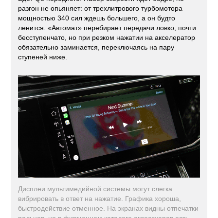
разгон не опьяняет: от трехлитрового турбомотора
мощностью 340 сил ждешь большего, а он будто
ленится. «Автомат» перебирает передачи ловко, почти
бесступенчато, но при резком нажатии на акселератор
обязательно заминается, переключаясь на пару
ступеней ниже.
Дисплеи мультимедийной системы могут слегка
вибрировать в ответ на нажатие. Графика хороша,
быстродействие отменное. На экранах видны отпечатки
пальцев, но в фирменном каталоге аксессуаров есть