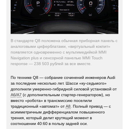
В стандарте Q8 положена обычная приборная панель с
аналоговыми циферблатами, «виртуальный кокпит»
появляется одновременно с мультимедийкой MMI
Navigation plus и сенсорной панелью MMI Touch
response — 238 503 рублей за все вместе.
По технике Q8 — собрание сочинений инженеров Audi
за последние несколько лет. Шасси «ку-седьмого»
дополнили умеренно-гибридной силовой установкой от
A6
/
A7
(с дополнительным стартер-генератором), но
вместо «робота» в трансмиссию поселили
традиционный «автомат» от
A8
. Полный привод — с
асимметричным дифференциалом повышенного
трения, который делит крутящий момент в
соотношении 40:60 в пользу задней оси.