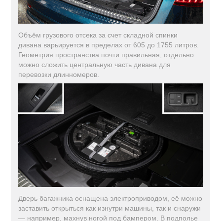
Объём грузового отсека за счет складной спинки
дивана варьируется в пределах от 605 до 1755 литров.
Геометрия пространства почти правильная, отдельно
можно сложить центральную часть дивана для
перевозки длинномеров.
Дверь багажника оснащена электроприводом, её можно
заставить открыться как изнутри машины, так и снаружи
— например, махнув ногой под бампером. В подполье