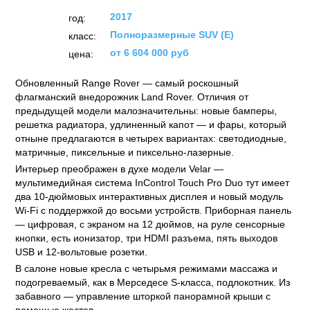
2017
год:
Полноразмерные SUV (E)
класс:
от 6 604 000 руб
цена:
Обновленный Range Rover — самый роскошный
флагманский внедорожник Land Rover. Отличия от
предыдущей модели малозначительны: новые бамперы,
решетка радиатора, удлиненный капот — и фары, который
отныне предлагаются в четырех вариантах: светодиодные,
матричные, пиксельные и пиксельно-лазерные.
Интерьер преображен в духе модели Velar —
мультимедийная система InControl Touch Pro Duo тут имеет
два 10-дюймовых интерактивных дисплея и новый модуль
Wi-Fi с поддержкой до восьми устройств. Приборная панель
— цифровая, с экраном на 12 дюймов, на руле сенсорные
кнопки, есть ионизатор, три HDMI разъема, пять выходов
USB и 12-вольтовые розетки.
В салоне новые кресла с четырьмя режимами массажа и
подогреваемый, как в Мерседесе S-класса, подлокотник. Из
забавного — управление шторкой панорамной крыши с