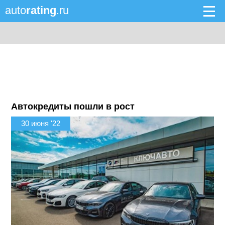
auto
rating
.ru
Автокредиты пошли в рост
30 июня '22