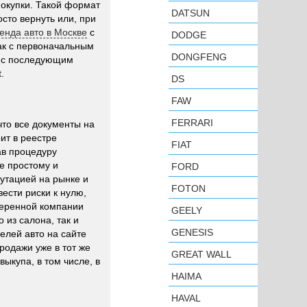
покупки. Такой формат
DATSUN
сто вернуть или, при
енда авто в Москве
с
DODGE
ак с первоначальным
DONGFENG
й с последующим
.
DS
FAW
FERRARI
что все документы на
ит в реестре
FIAT
ав процедуру
е простому и
FORD
утацией на рынке и
FOTON
ести риски к нулю,
веренной компании
GEELY
о из салона, так и
GENESIS
елей авто на сайте
родажи уже в тот же
GREAT WALL
ыкупа, в том числе, в
HAIMA
HAVAL