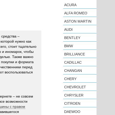
ACURA
ALFA ROMEO
ASTON MARTIN
AUDI
 средства –
BENTLEY
 которой нужно как
BMW
сего, стоит тщательно
о и иномарок, чтобы
BRILLIANCE
делью. Также важно
 покупки и формата
CADILLAC
ечественники перед
CHANGAN
ют воспользоваться
CHERY
CHEVROLET
CHRYSLER
ернете – не совсем
все возможности
CITROEN
шины с правом
равившегося
DAEWOO