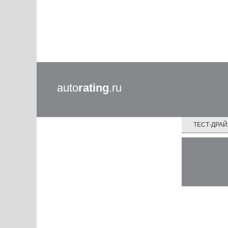
auto
rating
.ru
ТЕСТ-ДРА