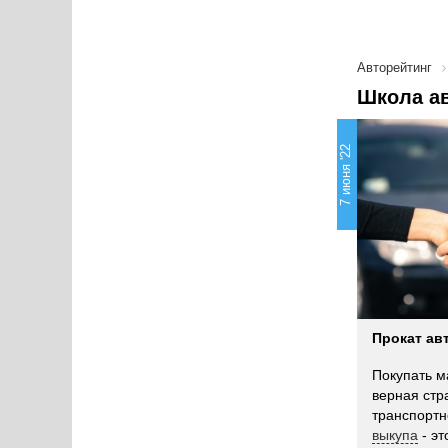
Авторейтинг
Школа ав
7 июня '22
Прокат ав
Покупать м
верная стр
транспортн
выкупа
- эт