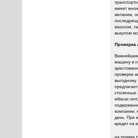
транспортн
имеет множ
желании, о
последующи
взносом, т
выкупом мо
Проверка 
Важнейшим 
машину в п
арестованн
проверки а
выгодному 
предлагает
столичные 
elitecar.re
подержанно
компании, 
день. При 
кредит на 
на правах 