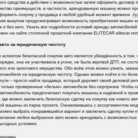
ого средства в действии с возможностью затем оформить договор 
ество преимуществ, в частности, арендованную машину можно про
формить покупку у продавца в любой удобный момент времени.
Ар
м выкупом предусматривает возможность приобретения машин к
ак и без него. Узнать все подробности условий аренды автомобиле
жно на сайте столичной прокатной компании ELITECAR elitecar.rent
авто на юридическую чистоту
аспектом безопасной покупки авто является убеждённость в том, 
орядке, она не участвовала в угоне, не была жертвой ДТП, не состо
ого или залогового имущества. Обо всём этом можно узнать, заказ
втомобиля на юридическую чистоту. Однако можно пойти и по боле
пути – просто найти продавца, который дорожит своей деловой реп
 только проверенные «белые» автомобили без сюрпризов. Чтобы св
автомобилисты предпочитают покупать машины в надёжной и про
nt, где можно заключить безопасную сделку на покупку как нового авт
й машины из парка проката. Ознакомившись с ассортиментом мод
можно выбрать понравившийся вариант и заключить сделку купли-п
желании любое выбранное авто можно арендовать с возможностью в
выгодных условиях.
рекламы