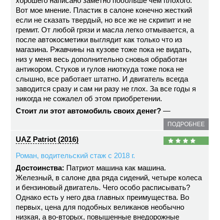
хорошего написано заметно побольше чем плохого.
Вот мое мнение. Пластик в салоне конечно жесткий
если не сказать твердый, но все же не скрипит и не
гремит. От любой грязи и масла легко отмывается, а
после автокосметики выглядит как только что из
магазина. Ржавчины на кузове тоже пока не видать,
низ у меня весь дополнительно сновья обработан
антикором. Стуков и гулов ниоткуда тоже пока не
слышно, все работает штатно. И двигатель всегда
заводится сразу и сам ни разу не глох. За все годы я
никогда не сожалел об этом приобретении.
Стоит ли этот автомобиль своих денег?
—
ПОДРОБНЕЕ
UAZ Patriot (2016)
Роман, водительский стаж с 2018 г.
Достоинства:
Патриот машина как машина.
Железный, в салоне два ряда сидений, четыре колеса
и бензиновый двигатель. Чего особо расписывать?
Однако есть у него два главных преимущества. Во
первых, цена для подобных великанов необычно
низкая, а во-вторых, повышенные внедорожные