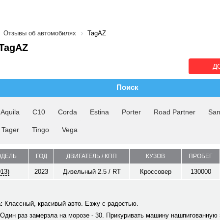
Отзывы об автомобилях
TagAZ
TagAZ
Д
Поиск
Aquila
C10
Corda
Estina
Porter
Road Partner
San
Tager
Tingo
Vega
ОДЕЛЬ
ГОД
ДВИГАТЕЛЬ / КПП
КУЗОВ
ПРОБЕГ
013)
2023
Дизельный 2.5 / RT
Кроссовер
130000
:
Классный, красивый авто. Езжу с радостью.
Один раз замерзла на морозе - 30. Прикуривать машину нашпигованную 