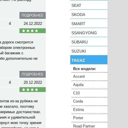
SEAT
SKODA
ПОДРОБНЕЕ
4
24.12.2022
SMART
SSANGYONG
SUBARU
а дороге смотрится
набором электронных
SUZUKI
ый багажник с
обо дополнительно не
TAGAZ
Все модели:
ПОДРОБНЕЕ
Accent
4
20.12.2022
Aquila
C10
нтов из-за рубежа не
Corda
не хватало, поэтому
Estina
змеримых достоинствах.
ания и удивительной
Porter
ернул мою точку зрения
Road Partner