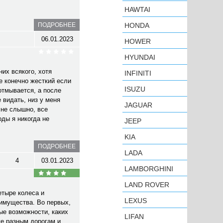
HAWTAI
ПОДРОБНЕЕ
HONDA
06.01.2023
HOWER
HYUNDAI
их всякого, хотя
INFINITI
е конечно жесткий если
ISUZU
 отмывается, а после
 видать, низ у меня
JAGUAR
 не слышно, все
оды я никогда не
JEEP
KIA
ПОДРОБНЕЕ
LADA
4
03.01.2023
LAMBORGHINI
LAND ROVER
етыре колеса и
LEXUS
еимущества. Во первых,
ые возможности, каких
LIFAN
же разным дорогам и