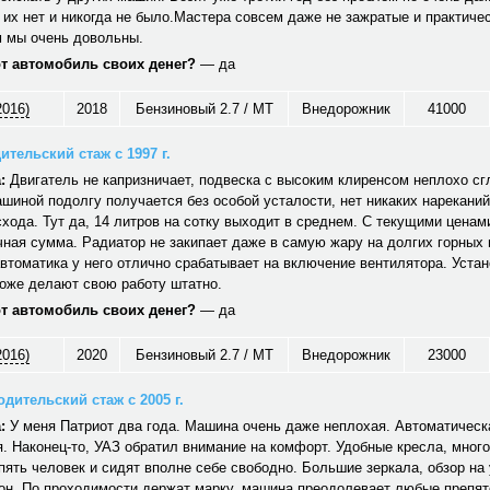
 их нет и никогда не было.Мастера совсем даже не зажратые и практичес
 мы очень довольны.
от автомобиль своих денег?
— да
2016)
2018
Бензиновый 2.7 / MT
Внедорожник
41000
ительский стаж с 1997 г.
:
Двигатель не капризничает, подвеска с высоким клиренсом неплохо сг
шиной подолгу получается без особой усталости, нет никаких нареканий
хода. Тут да, 14 литров на сотку выходит в среднем. С текущими ценам
ная сумма. Радиатор не закипает даже в самую жару на долгих горных
автоматика у него отлично срабатывает на включение вентилятора. Уст
тоже делают свою работу штатно.
от автомобиль своих денег?
— да
2016)
2020
Бензиновый 2.7 / MT
Внедорожник
23000
дительский стаж с 2005 г.
:
У меня Патриот два года. Машина очень даже неплохая. Автоматическ
. Наконец-то, УАЗ обратил внимание на комфорт. Удобные кресла, много
ять человек и сидят вполне себе свободно. Большие зеркала, обзор на 
он. По проходимости держат марку, машина преодолевает любые препят