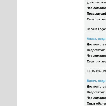
удовольстви
Что ломалос
Предыдущий
Стоит ли эт
Renault Logan
Алиса, водит
Достоинства
Недостатки:
Что ломалос
Стоит ли эт
LADA 4x4 (19
Витяч, водит
Достоинства
Недостатки:
Что ломалос
Опыт обслу