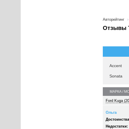
Авторейтинг
Отзывы 
Accent
Sonata
МАРКА / М
Ford Kuga (2
Ольга
Достоинства
Недостатки: