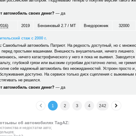
ый российский автопром. Подумываю теперь о покупке версии такого же
от автомобиль своих денег?
— да
2016)
2019
Бензиновый 2.7 / MT
Внедорожник
32000
тельский стаж с 2000 г.
:
Самобытный автомобиль Патриот. На редкость доступный, но с множе
 перед простыми машинами. Внешность внушительная, ничего лишнего. 
ризнаюсь, ничего катастрофического у него я пока не выявил. Заводится 
альту, глубокой грязи или высоким сугробам достаточно легко, не гремит,
полне себе надежный автомобиль без неожиданностей. Устроен просто и
обслуживания доступно. На сервисе только диск сцепления с выжимным
стягивать не решился.
от автомобиль своих денег?
— да
1
2
3
4
242
отзывы об автомобилях TagAZ:
стоинства и недостатки авто;
дельцев;