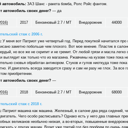
 автомобиль:
ЗАЗ Шанс - ракета бомба, Ролс Ройс фантом.
от автомобиль своих денег?
— да
2016)
2017
Бензиновый 2.7 / MT
Внедорожник
44000
тельский стаж с 2006 г.
:
У меня вот Патриот уже четвертый год. Перед покупкой начитался про н
исано заметно побольше чем плохого. Вот мое мнение. Пластик в салон
вердый, но все же не скрипит и не гремит. От любой грязи и масла легко
и выглядит как только что из магазина. Ржавчины на кузове тоже пока не
тельно сновья обработан антикором. Стуков и гулов ниоткуда тоже пока
тно. И двигатель всегда заводится сразу и сам ни разу не глох. За все г
том приобретении.
от автомобиль своих денег?
—
2016)
2018
Бензиновый 2.7 / MT
Внедорожник
68000
ельский стаж с 2018 г.
:
Патриот машина как машина. Железный, в салоне два ряда сидений, ч
вигатель. Чего особо расписывать? Однако есть у него два главных пр
обных великанов необычно низкая, а во-вторых, повышенные внедорожн
оискать у других машин. Возит уже третий год без проблем по очень да