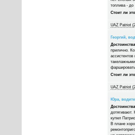
топлива - до 
Стоит ли эт
UAZ Patriot (
Георгий, вод
Достоинства
прилично. Ко
ассистентов 
такелажными
фаршировать,
Стоит ли эт
UAZ Patriot (
Юра, водител
Достоинства
дотягивают. 
купил Патрио
В плане хор
ремонтоприго