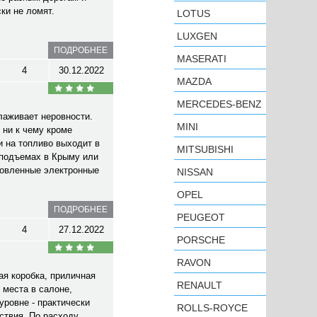
ки не ломят.
LOTUS
LUXGEN
ПОДРОБНЕЕ
MASERATI
4
30.12.2022
MAZDA
MERCEDES-BENZ
лаживает неровности.
MINI
 ни к чему кроме
и на топливо выходит в
MITSUBISHI
 подъемах в Крыму или
ановленные электронные
NISSAN
OPEL
ПОДРОБНЕЕ
PEUGEOT
4
27.12.2022
PORSCHE
RAVON
ая коробка, приличная
RENAULT
 места в салоне,
уровне - практически
ROLLS-ROYCE
ствия. По расходу