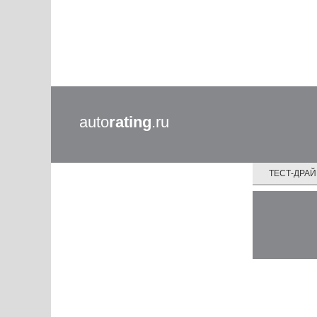
auto
rating
.ru
ТЕСТ-ДРА