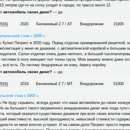
15 литров где-то на сотку уходит в городе, по трассе около 12.
от автомобиль своих денег?
— да
2016)
2020
Бензиновый 2.7 / AT
Внедорожник
21000
ительский стаж с 2009 г.
:
Купил Патриот в 2020 году. Перед отделан хромированной решеткой, н
мплектация у меня не дешевая, с автоматической коробкой и большим 
водителя. Салон отделан очень даже неплохо, а большой тысячалитров
 петлями в полу вмещает пол тонны груза. Мою машину можно даже ос
 всё есть. По лютому бездорожью не езжу, берегу коробку.
от автомобиль своих денег?
— да
2016)
2018
Бензиновый 2.7 / MT
Внедорожник
51000
ьский стаж с 2003 г.
:
Не буду скрывать, всегда думал что наши автомобили до своих конкуре
Но на большого такого заграничного внедорожника денег мне тогда тупо 
та, который оказался существенно дешевле при всех своих вполне сои
ошей вместимости, высокой проходимости, невысокой стоимости содерж
дности он меня вполне устроил. И на самом деле Патриот просто перев