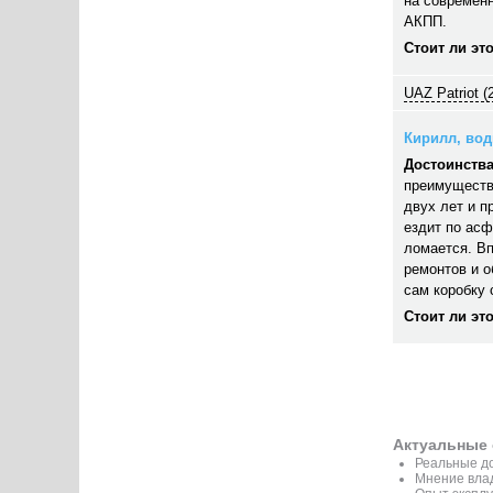
на современн
АКПП.
Стоит ли эт
UAZ Patriot (
Кирилл, води
Достоинства
преимуществ
двух лет и п
ездит по асф
ломается. В
ремонтов и 
сам коробку 
Стоит ли эт
Актуальные 
Реальные до
Мнение вла