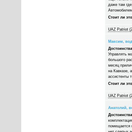
даже там где
Автомобилем
Стоит ли эт
UAZ Patriot (
Максим, вод
Достоинства
Управлять ма
большого рас
месяц прилич
на Кавказе, 
ассистенты 
Стоит ли эт
UAZ Patriot (
Анатолий, во
Достоинства
комплектация
помещается п
нет слепых з