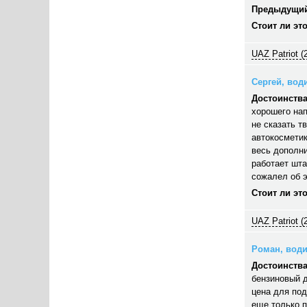
Предыдущий
Стоит ли эт
UAZ Patriot (
Сергей, води
Достоинства
хорошего нап
не сказать т
автокосметик
весь дополни
работает шта
сожалел об э
Стоит ли эт
UAZ Patriot (
Роман, водит
Достоинства
бензиновый д
цена для под
еще только п