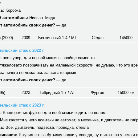
е
ь:
Коробка
 автомобиль:
Ниссан Тиида
от автомобиль своих денег?
— да
 (2009)
2009
Бензиновый 1.4 / MT
Седан
145000
ельский стаж с 2022 г.
:
все супер, для первой машины вообще самое то.
тяжеловато поворачивать на маленькой скорости, но думаю, что это вр
ь:
ничего не ломалось за все это время
от автомобиль своих денег?
— да
95)
2023
Гибридный 1.7 / AT
Фургон
15000 км
ельский стаж с 2023 г.
:
Внедорожник-фургон для всей семьи ездить по полям
Мне кажется у него все-таки не автомат, а механика, и двигатель не гиб
ь:
Все, двигатель, подвеска, проводка, стекла
живания:
Я купил его за бутылку водки у соседа, ну в итоге он у него и 