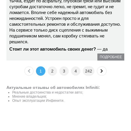
тычка, ездит по асфальту, глубокой грязи или высоким
сугробам достаточно легко, не гремит, не гудит и не
ломается. Вполне себе надежный автомобиль без
неожиданностей. Устроен просто и для
самостоятельных ремонтов и обслуживания доступно.
На сервисе только диск сцепления с выжимным
подшипником менял, сам коробку стягивать не
решился.
Стоит ли этот автомобиль своих денег?
— да
ПОДРОБНЕЕ
1
2
3
4
242
Актуальные отзывы об автомобилях Infiniti:
Реальные достоинства и недостатки авто;
Мнение владельцев;
Опыт эксплуатации Инфинити.