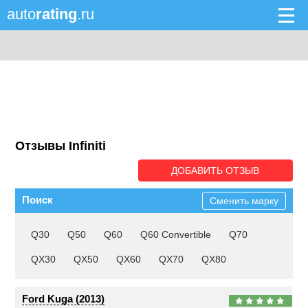
auto
rating
.ru
Отзывы Infiniti
ДОБАВИТЬ ОТЗЫВ
Поиск
Сменить марку
Q30
Q50
Q60
Q60 Convertible
Q70
QX30
QX50
QX60
QX70
QX80
Ford Kuga (2013)