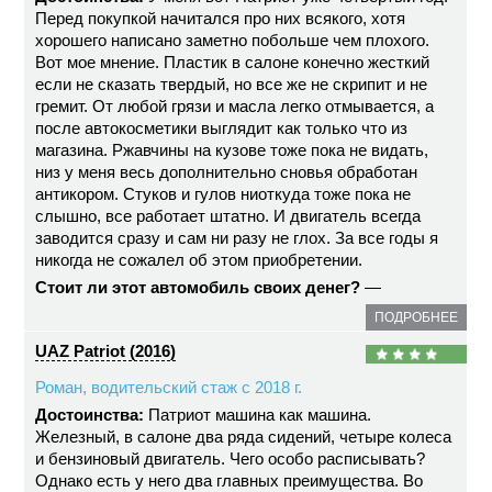
Перед покупкой начитался про них всякого, хотя
хорошего написано заметно побольше чем плохого.
Вот мое мнение. Пластик в салоне конечно жесткий
если не сказать твердый, но все же не скрипит и не
гремит. От любой грязи и масла легко отмывается, а
после автокосметики выглядит как только что из
магазина. Ржавчины на кузове тоже пока не видать,
низ у меня весь дополнительно сновья обработан
антикором. Стуков и гулов ниоткуда тоже пока не
слышно, все работает штатно. И двигатель всегда
заводится сразу и сам ни разу не глох. За все годы я
никогда не сожалел об этом приобретении.
Стоит ли этот автомобиль своих денег?
—
ПОДРОБНЕЕ
UAZ Patriot (2016)
Роман, водительский стаж с 2018 г.
Достоинства:
Патриот машина как машина.
Железный, в салоне два ряда сидений, четыре колеса
и бензиновый двигатель. Чего особо расписывать?
Однако есть у него два главных преимущества. Во