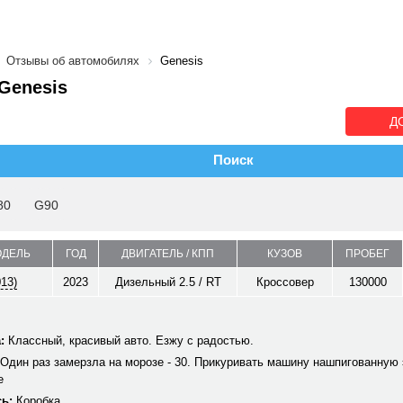
Отзывы об автомобилях
Genesis
Genesis
Д
Поиск
80
G90
ОДЕЛЬ
ГОД
ДВИГАТЕЛЬ / КПП
КУЗОВ
ПРОБЕГ
013)
2023
Дизельный 2.5 / RT
Кроссовер
130000
:
Классный, красивый авто. Езжу с радостью.
Один раз замерзла на морозе - 30. Прикуривать машину нашпигованную 
е
ь:
Коробка