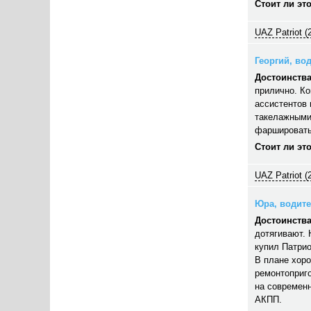
Стоит ли эт
UAZ Patriot (
Георгий, вод
Достоинства
прилично. Ко
ассистентов 
такелажными
фаршировать,
Стоит ли эт
UAZ Patriot (
Юра, водител
Достоинства
дотягивают. 
купил Патрио
В плане хор
ремонтоприго
на современн
АКПП.