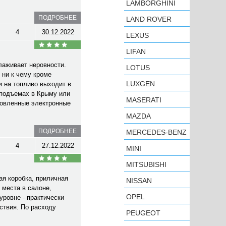
LAMBORGHINI
ПОДРОБНЕЕ
LAND ROVER
4
30.12.2022
LEXUS
LIFAN
лаживает неровности.
LOTUS
 ни к чему кроме
LUXGEN
и на топливо выходит в
 подъемах в Крыму или
MASERATI
ановленные электронные
MAZDA
ПОДРОБНЕЕ
MERCEDES-BENZ
4
27.12.2022
MINI
MITSUBISHI
ая коробка, приличная
NISSAN
 места в салоне,
OPEL
уровне - практически
ствия. По расходу
PEUGEOT