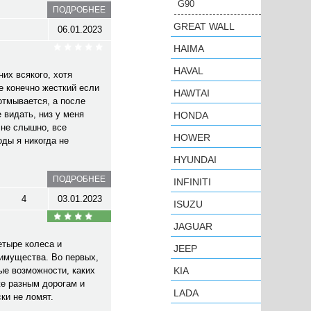
G90
ПОДРОБНЕЕ
GREAT WALL
06.01.2023
HAIMA
HAVAL
их всякого, хотя
е конечно жесткий если
HAWTAI
 отмывается, а после
 видать, низ у меня
HONDA
 не слышно, все
HOWER
оды я никогда не
HYUNDAI
ПОДРОБНЕЕ
INFINITI
4
03.01.2023
ISUZU
JAGUAR
етыре колеса и
JEEP
еимущества. Во первых,
ые возможности, каких
KIA
же разным дорогам и
LADA
ки не ломят.