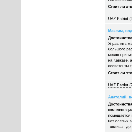
Стоит ли эт
UAZ Patriot (
Максим, вод
Достоинства
Управлять ма
большого рас
месяц прилич
на Кавказе, 
ассистенты 
Стоит ли эт
UAZ Patriot (
Анатолий, во
Достоинства
комплектация
помещается п
нет слепых з
топлива - до 