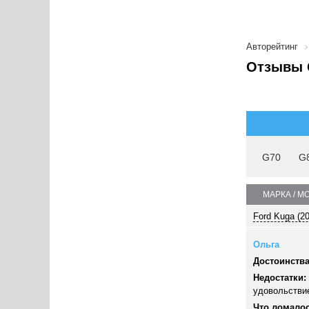
Авторейтинг
Отзывы 
G70
G
МАРКА / М
Ford Kuga (2
Ольга
Достоинства
Недостатки:
удовольстви
Что ломалос