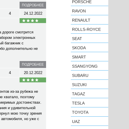
PORSCHE
ПОДРОБНЕЕ
RAVON
4
24.12.2022
RENAULT
ROLLS-ROYCE
а дороге смотрится
набором электронных
SEAT
ый багажник с
SKODA
обо дополнительно не
SMART
ПОДРОБНЕЕ
SSANGYONG
4
20.12.2022
SUBARU
SUZUKI
нтов из-за рубежа не
TAGAZ
не хватало, поэтому
змеримых достоинствах.
TESLA
ания и удивительной
TOYOTA
ернул мою точку зрения
 автомобиля, но уже с
UAZ