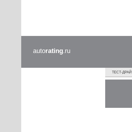
auto
rating
.ru
ТЕСТ-ДРА