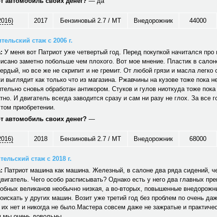
от автомобиль своих денег?
— да
2016)
2017
Бензиновый 2.7 / MT
Внедорожник
44000
тельский стаж с 2006 г.
:
У меня вот Патриот уже четвертый год. Перед покупкой начитался про н
исано заметно побольше чем плохого. Вот мое мнение. Пластик в салон
вердый, но все же не скрипит и не гремит. От любой грязи и масла легко
и выглядит как только что из магазина. Ржавчины на кузове тоже пока не
тельно сновья обработан антикором. Стуков и гулов ниоткуда тоже пока
тно. И двигатель всегда заводится сразу и сам ни разу не глох. За все г
том приобретении.
от автомобиль своих денег?
—
2016)
2018
Бензиновый 2.7 / MT
Внедорожник
68000
ельский стаж с 2018 г.
:
Патриот машина как машина. Железный, в салоне два ряда сидений, ч
вигатель. Чего особо расписывать? Однако есть у него два главных пр
обных великанов необычно низкая, а во-вторых, повышенные внедорожн
оискать у других машин. Возит уже третий год без проблем по очень да
 их нет и никогда не было.Мастера совсем даже не зажратые и практичес
 мы очень довольны.