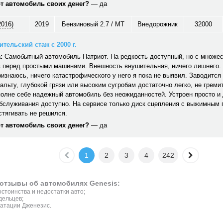
от автомобиль своих денег?
— да
2016)
2019
Бензиновый 2.7 / MT
Внедорожник
32000
тельский стаж с 2000 г.
:
Самобытный автомобиль Патриот. На редкость доступный, но с множе
 перед простыми машинами. Внешность внушительная, ничего лишнего. 
ризнаюсь, ничего катастрофического у него я пока не выявил. Заводится 
альту, глубокой грязи или высоким сугробам достаточно легко, не гремит,
полне себе надежный автомобиль без неожиданностей. Устроен просто и
обслуживания доступно. На сервисе только диск сцепления с выжимным
стягивать не решился.
от автомобиль своих денег?
— да
1
2
3
4
242
отзывы об автомобилях Genesis:
стоинства и недостатки авто;
дельцев;
атации Дженезис.