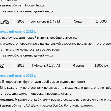
 автомобиль:
Ниссан Тиида
от автомобиль своих денег?
— да
 (2009)
2009
Бензиновый 1.4 / MT
Седан
145000
ельский стаж с 2022 г.
:
все супер, для первой машины вообще самое то.
тяжеловато поворачивать на маленькой скорости, но думаю, что это вр
ь:
ничего не ломалось за все это время
от автомобиль своих денег?
— да
95)
2023
Гибридный 1.7 / AT
Фургон
15000 км
ельский стаж с 2023 г.
:
Внедорожник-фургон для всей семьи ездить по полям
Мне кажется у него все-таки не автомат, а механика, и двигатель не гиб
ь:
Все, двигатель, подвеска, проводка, стекла
живания:
Я купил его за бутылку водки у соседа, ну в итоге он у него и 
 автомобиль:
ЗАЗ Шанс - ракета бомба, Ролс Ройс фантом.