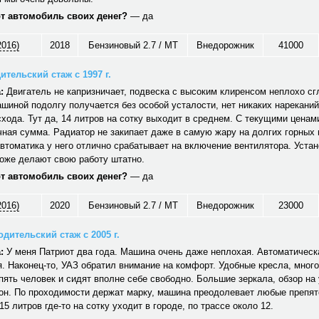
от автомобиль своих денег?
— да
2016)
2018
Бензиновый 2.7 / MT
Внедорожник
41000
ительский стаж с 1997 г.
:
Двигатель не капризничает, подвеска с высоким клиренсом неплохо сг
шиной подолгу получается без особой усталости, нет никаких нареканий
хода. Тут да, 14 литров на сотку выходит в среднем. С текущими ценам
ная сумма. Радиатор не закипает даже в самую жару на долгих горных
автоматика у него отлично срабатывает на включение вентилятора. Уст
тоже делают свою работу штатно.
от автомобиль своих денег?
— да
2016)
2020
Бензиновый 2.7 / MT
Внедорожник
23000
дительский стаж с 2005 г.
:
У меня Патриот два года. Машина очень даже неплохая. Автоматическ
. Наконец-то, УАЗ обратил внимание на комфорт. Удобные кресла, много
ять человек и сидят вполне себе свободно. Большие зеркала, обзор на 
он. По проходимости держат марку, машина преодолевает любые препят
15 литров где-то на сотку уходит в городе, по трассе около 12.