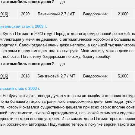
от автомобиль своих денег?
— да
2016)
2020
Бензиновый 2.7 / AT
Внедорожник
21000
ительский стаж с 2009 г.
:
Купил Патриот в 2020 году. Перед отделан хромированной решеткой, н
мплектация у меня не дешевая, с автоматической коробкой и большим 
водителя. Салон отделан очень даже неплохо, а большой тысячалитров
 петлями в полу вмещает пол тонны груза. Мою машину можно даже ос
 всё есть. По лютому бездорожью не езжу, берегу коробку.
от автомобиль своих денег?
— да
2016)
2018
Бензиновый 2.7 / MT
Внедорожник
51000
ьский стаж с 2003 г.
:
Не буду скрывать, всегда думал что наши автомобили до своих конкуре
Но на большого такого заграничного внедорожника денег мне тогда тупо 
та, который оказался существенно дешевле при всех своих вполне сои
ошей вместимости, высокой проходимости, невысокой стоимости содерж
дности он меня вполне устроил. И на самом деле Патриот просто перев
ый российский автопром. Подумываю теперь о покупке версии такого же