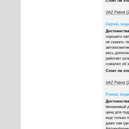
Стоит ли эт
UAZ Patriot (
Сергей, води
Достоинства
хорошего нап
не сказать т
автокосметик
весь дополни
работает шта
сожалел об э
Стоит ли эт
UAZ Patriot (
Роман, водит
Достоинства
бензиновый д
цена для под
еще только п
даже там где
Автомобилем