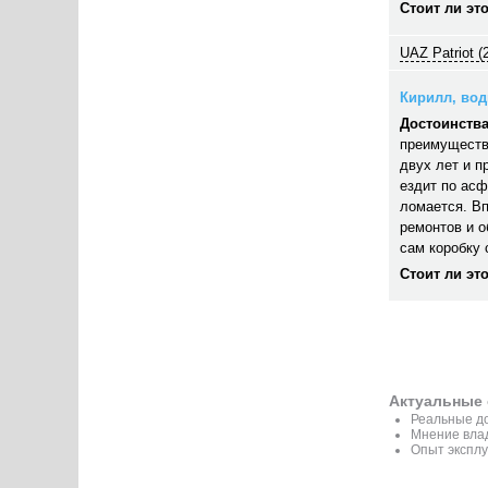
Стоит ли эт
UAZ Patriot (
Кирилл, води
Достоинства
преимуществ
двух лет и п
ездит по асф
ломается. В
ремонтов и 
сам коробку 
Стоит ли эт
Актуальные 
Реальные до
Мнение вла
Опыт эксплу