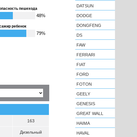
DATSUN
опасность пешехода
48%
DODGE
DONGFENG
сажир ребенок
79%
DS
FAW
FERRARI
FIAT
FORD
FOTON
GEELY
GENESIS
GREAT WALL
163
HAIMA
Дизельный
HAVAL