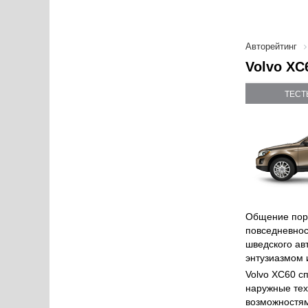
Авторейтинг
Volvo XC
ТЕСТ
Общение поро
повседневнос
шведского ав
энтузиазмом 
Volvo ХС60 с
наружные тех
возможностям