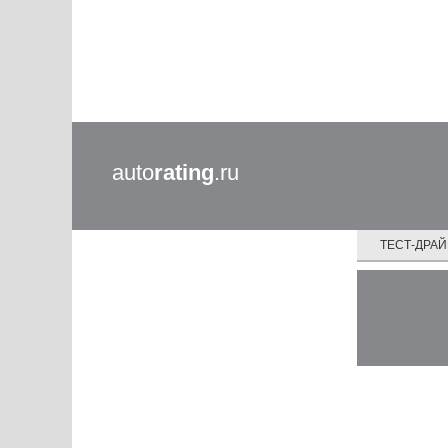
auto
rating
.ru
ТЕСТ-ДРА