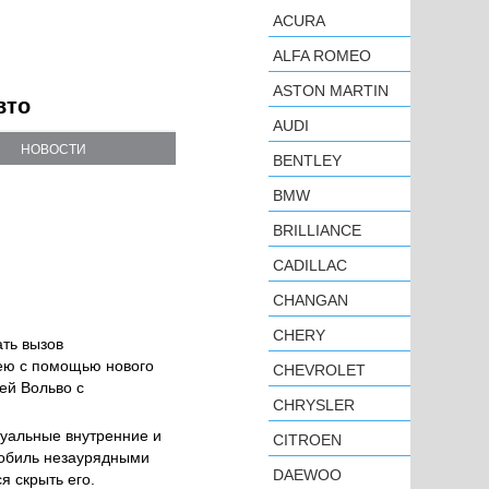
ACURA
ALFA ROMEO
ASTON MARTIN
вто
AUDI
НОВОСТИ
BENTLEY
BMW
BRILLIANCE
CADILLAC
CHANGAN
CHERY
ть вызов
 ею с помощью нового
CHEVROLET
ей Вольво с
CHRYSLER
уальные внутренние и
CITROEN
мобиль незаурядными
DAEWOO
 скрыть его.