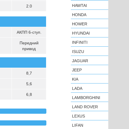
HAWTAI
2.0
HONDA
HOWER
АКПП 6-ступ.
HYUNDAI
INFINITI
Передний
привод
ISUZU
JAGUAR
JEEP
8,7
KIA
5,6
LADA
6,8
LAMBORGHINI
LAND ROVER
LEXUS
LIFAN