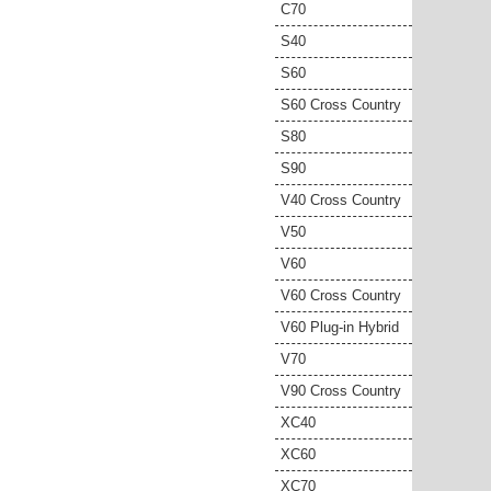
C70
S40
S60
S60 Cross Country
S80
S90
V40 Cross Country
V50
V60
V60 Cross Country
V60 Plug-in Hybrid
V70
V90 Cross Country
XC40
XC60
XC70