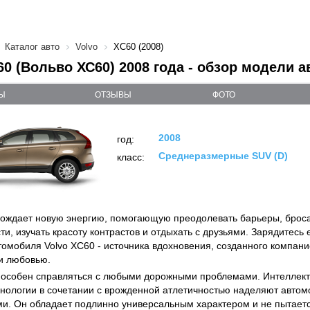
Каталог авто
Volvo
XC60 (2008)
60 (Вольво ХС60) 2008 года - обзор модели а
Ы
ОТЗЫВЫ
ФОТО
2008
год:
Среднеразмерные SUV (D)
класс:
ждает новую энергию, помогающую преодолевать барьеры, броса
ти, изучать красоту контрастов и отдыхать с друзьями. Зарядитесь
томобиля Volvo ХС60 - источника вдохновения, созданного компани
и любовью.
пособен справляться с любыми дорожными проблемами. Интеллект
нологии в сочетании с врожденной атлетичностью наделяют авто
и. Он обладает подлинно универсальным характером и не пытается