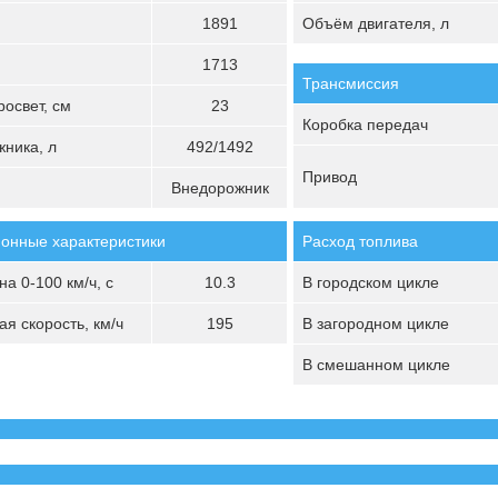
1891
Объём двигателя, л
1713
Трансмиссия
освет, см
23
Коробка передач
ника, л
492/1492
Привод
Внедорожник
онные характеристики
Расход топлива
а 0-100 км/ч, с
10.3
В городском цикле
я скорость, км/ч
195
В загородном цикле
В смешанном цикле