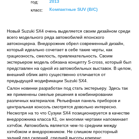
2013
год:
Компактные SUV (B/C)
класс:
Новый Suzuki SX4 очень выделяется своим дизайном среди
всего модельного ряда автомобилей японского
автоконцерна. Внедорожник обрел современный дизайн,
который идеально сочетает в себе такие черты, как
грациозность, смелость, привлекательность. Своим
экстерьером модель обязана концепту S-cross, который был
представлен на одной из автомобильных выставок. В целом,
внешний облик авто существенно отличается от
предыдущей модификации Suzuki SX4.
Салон новинки разработан под стать экстерьеру. Здесь так
же применены смелые решения в комбинировании
различных материалов. Рельефная панель приборов и
центральная консоль смотрятся довольно интересно.
Несмотря на то что Сузуки SX4 позиционируется в качестве
внедорожника класса К1, он многими чертами напоминает
хэтчбэк. Автомобиль является чем-то средним между
хэтчбэком и внедорожником. Не слишком просторный
задний ряд сидений, средней высоты клиренс,