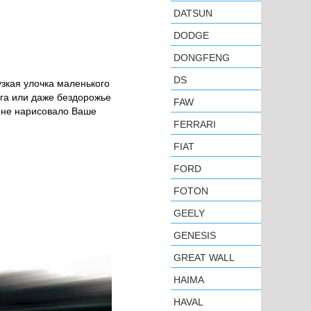
DATSUN
DODGE
DONGFENG
DS
зкая улочка маленького
га или даже бездорожье
FAW
у не нарисовало Ваше
FERRARI
FIAT
FORD
FOTON
GEELY
GENESIS
GREAT WALL
HAIMA
HAVAL