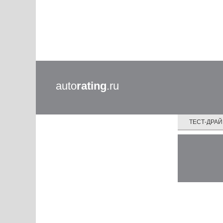
auto
rating
.ru
ТЕСТ-ДРА