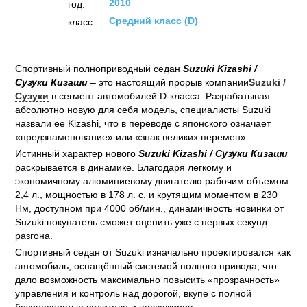
2010
год:
Средний класс (D)
класс:
Спортивный полноприводный седан
Suzuki Kizashi /
Сузуки Кизаши
– это настоящий прорыв компании
Suzuki /
Сузуки
в сегмент автомобилей D-класса. Разрабатывая
абсолютно новую для себя модель, специалисты Suzuki
назвали ее Kizashi, что в переводе с японского означает
«предзнаменование» или «знак великих перемен».
Истинный характер нового
Suzuki Kizashi / Сузуки Кизаши
раскрывается в динамике. Благодаря легкому и
экономичному алюминиевому двигателю рабочим объемом
2,4 л., мощностью в 178 л. с. и крутящим моментом в 230
Нм, доступном при 4000 об/мин., динамичность новинки от
Suzuki покупатель сможет оценить уже с первых секунд
разгона.
Спортивный седан от Suzuki изначально проектировался как
автомобиль, оснащённый системой полного привода, что
дало возможность максимально повысить «прозрачность»
управления и контроль над дорогой, вкупе с полной