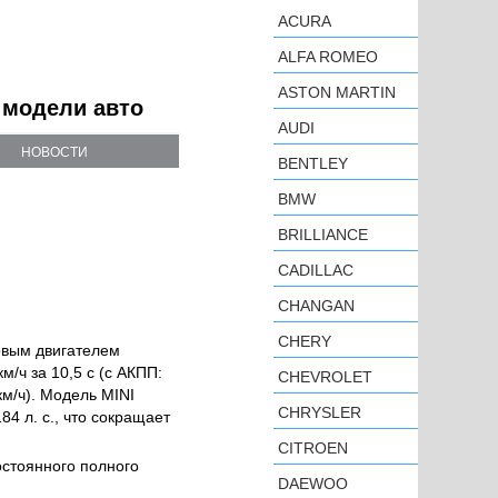
ACURA
ALFA ROMEO
ASTON MARTIN
 модели авто
AUDI
НОВОСТИ
BENTLEY
BMW
BRILLIANCE
CADILLAC
CHANGAN
CHERY
овым двигателем
/ч за 10,5 с (с АКПП:
CHEVROLET
км/ч). Модель MINI
CHRYSLER
4 л. с., что сокращает
CITROEN
остоянного полного
DAEWOO