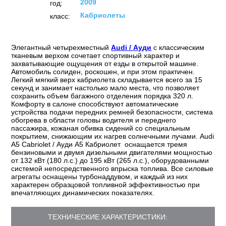
2009
год:
Кабриолеты
класс:
Элегантный четырехместный
Audi / Ауди
с классическим
тканевым верхом сочетает спортивный характер и
захватывающие ощущения от езды в открытой машине.
Автомобиль солиден, роскошен, и при этом практичен.
Легкий мягкий верх кабриолета складывается всего за 15
секунд и занимает настолько мало места, что позволяет
сохранить объем багажного отделения порядка 320 л.
Комфорту в салоне способствуют автоматические
устройства подачи передних ремней безопасности, система
обогрева в области головы водителя и переднего
пассажира, кожаная обивка сидений со специальным
покрытием, снижающим их нагрев солнечными лучами. Audi
A5 Cabriolet / Ауди A5 Кабриолет оснащается тремя
бензиновыми и двумя дизельными двигателями мощностью
от 132 кВт (180 л.с.) до 195 кВт (265 л.с.), оборудованными
системой непосредственного впрыска топлива. Все силовые
агрегаты оснащены турбонаддувом, и каждый из них
характерен образцовой топливной эффективностью при
впечатляющих динамических показателях.
ТЕХНИЧЕСКИЕ ХАРАКТЕРИСТИКИ: