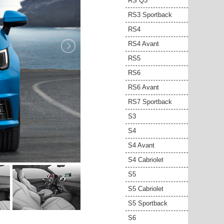
RS Q3
RS3 Sportback
RS4
RS4 Avant
RS5
RS6
RS6 Avant
RS7 Sportback
S3
S4
S4 Avant
S4 Cabriolet
S5
S5 Cabriolet
S5 Sportback
S6