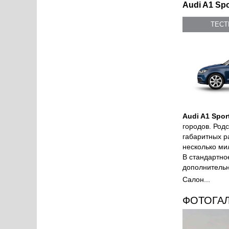
Audi A1 Spo
ТЕС
Audi A1 Spor
городов. Род
габаритных р
несколько ми
В стандартн
дополнительн
Салон...
ФОТОГА