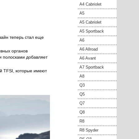
A4 Cabriolet
A5
A5 Cabriolet
A5 Sportback
зайн теперь стал еще
A6
A6 Allroad
овных органов
и полосками добавляет
A6 Avant
A7 Sportback
ей TFSI, которые имеют
A8
Q3
Q5
Q7
Q8
R8
R8 Spyder