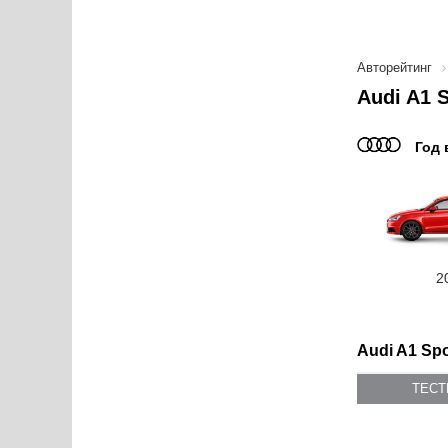
Авторейтинг
Audi A1 
Год 
2
Audi A1 Spo
ТЕС