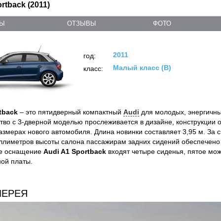
rtback (2011)
ТЫ
ОТЗЫВЫ
ФОТО
2011
год:
Малый класс (B)
класс:
tback
– это пятидверный компактный
Audi
для молодых, энергичн
ство с 3-дверной моделью прослеживается в дизайне, конструкции о
азмерах нового автомобиля. Длина новинки составляет 3,95 м. За 
ллиметров высоты салона пассажирам задних сидений обеспечено
ое оснащение
Audi A1 Sportback
входят четыре сиденья, пятое мож
ой платы.
ЛЕРЕЯ