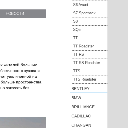
S6 Avant
S7 Sportback
НОВОСТИ
S8
SQ5
TT
TT Roadster
TT RS
TT RS Roadster
ых жителей больших
блегченного кузова и
TTS
счет увеличенной на
TTS Roadster
 больше пространства.
но заказать без
BENTLEY
BMW
BRILLIANCE
CADILLAC
CHANGAN