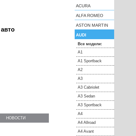
ACURA
ALFA ROMEO
ASTON MARTIN
 авто
AUDI
Все модели:
A1
A1 Sportback
A2
A3
A3 Cabriolet
A3 Sedan
A3 Sportback
A4
НОВОСТИ
A4 Allroad
A4 Avant