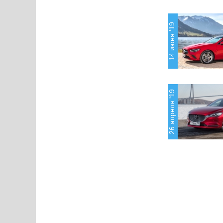
14 июня '19
26 апреля '19