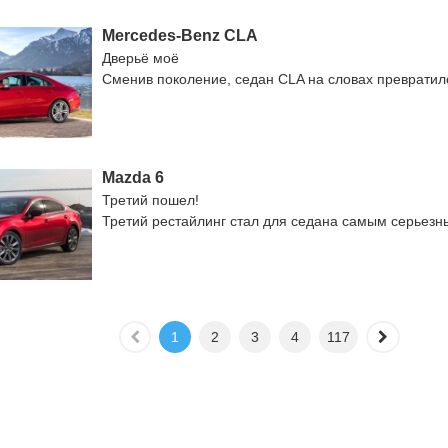
Mercedes-Benz CLA
Дверьё моё
Сменив поколение, седан CLA на словах превратил
Mazda 6
Третий пошел!
Третий рестайлинг стал для седана самым серьезн
1
2
3
4
117