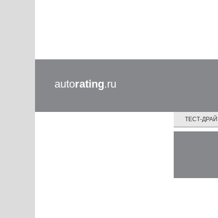
auto
rating
.ru
ТЕСТ-ДРА