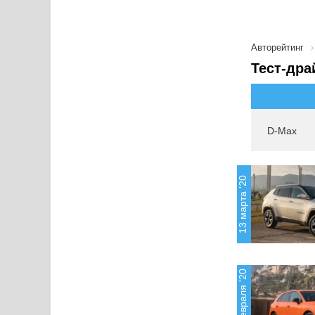
Авторейтинг
Тест-дра
D-Max
13 марта '20
14 февраля '20