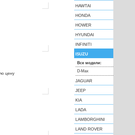
HAWTAI
HONDA
HOWER
HYUNDAI
INFINITI
ISUZU
Все модели:
D-Max
ую цену
JAGUAR
JEEP
KIA
LADA
LAMBORGHINI
LAND ROVER