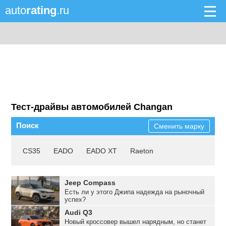
auto
rating
.ru
Тест-драйвы автомобилей Changan
Поиск
Сменить марку
CS35
EADO
EADO XT
Raeton
Jeep Compass
Есть ли у этого Джипа надежда на рыночный
успех?
Audi Q3
Новый кроссовер вышел нарядным, но станет