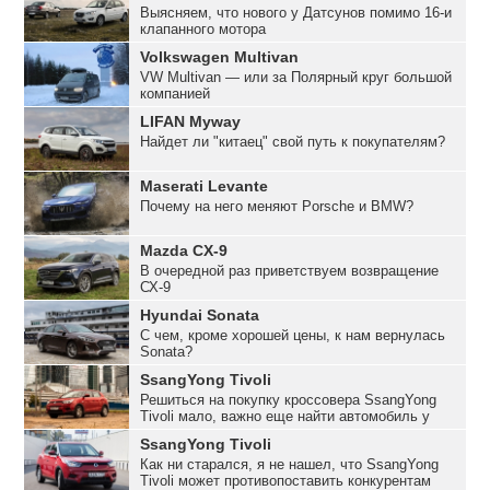
Выясняем, что нового у Датсунов помимо 16-и
клапанного мотора
Volkswagen Multivan
VW Multivan — или за Полярный круг большой
компанией
LIFAN Myway
Найдет ли "китаец" свой путь к покупателям?
Maserati Levante
Почему на него меняют Porsche и BMW?
Mazda CX-9
В очередной раз приветствуем возвращение
СХ-9
Hyundai Sonata
С чем, кроме хорошей цены, к нам вернулась
Sonata?
SsangYong Tivoli
Решиться на покупку кроссовера SsangYong
Tivoli мало, важно еще найти автомобиль у
дилера. А до того — найти самого дилера
SsangYong Tivoli
Как ни старался, я не нашел, что SsangYong
Tivoli может противопоставить конкурентам