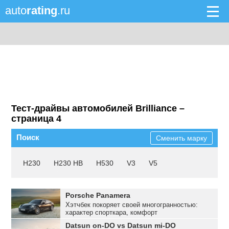
auto
rating
.ru
Тест-драйвы автомобилей Brilliance –
страница 4
Поиск
Сменить марку
H230
H230 HB
H530
V3
V5
Porsche Panamera
Хэтчбек покоряет своей многогранностью:
характер спорткара, комфорт
представительского седана,
Datsun on-DO vs Datsun mi-DO
функциональность семейного автомобиля.