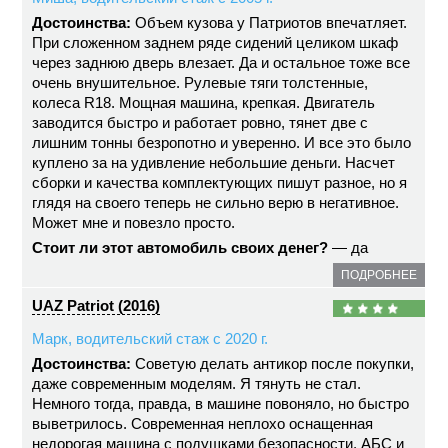
Достоинства:
Объем кузова у Патриотов впечатляет.
При сложенном заднем ряде сидений целиком шкаф
через заднюю дверь влезает. Да и остальное тоже все
очень внушительное. Рулевые тяги толстенные,
колеса R18. Мощная машина, крепкая. Двигатель
заводится быстро и работает ровно, тянет две с
лишним тонны безропотно и уверенно. И все это было
куплено за на удивление небольшие деньги. Насчет
сборки и качества комплектующих пишут разное, но я
глядя на своего теперь не сильно верю в негативное.
Может мне и повезло просто.
Стоит ли этот автомобиль своих денег?
— да
ПОДРОБНЕЕ
UAZ Patriot (2016)
Марк, водительский стаж с 2020 г.
Достоинства:
Советую делать антикор после покупки,
даже современным моделям. Я тянуть не стал.
Немного тогда, правда, в машине повоняло, но быстро
выветрилось. Современная неплохо оснащенная
недорогая машина с подушками безопасности, АБС и