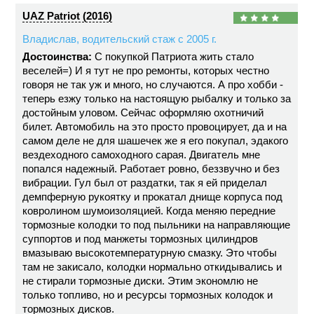
UAZ Patriot (2016)
Владислав, водительский стаж с 2005 г.
Достоинства:
С покупкой Патриота жить стало
веселей=) И я тут не про ремонты, которых честно
говоря не так уж и много, но случаются. А про хобби -
теперь езжу только на настоящую рыбалку и только за
достойным уловом. Сейчас оформляю охотничий
билет. Автомобиль на это просто провоцирует, да и на
самом деле не для шашечек же я его покупал, эдакого
вездеходного самоходного сарая. Двигатель мне
попался надежный. Работает ровно, беззвучно и без
вибрации. Гул был от раздатки, так я ей приделал
демпферную рукоятку и прокатал днище корпуса под
ковролином шумоизоляцией. Когда меняю передние
тормозные колодки то под пыльники на направляющие
суппортов и под манжеты тормозных цилиндров
вмазываю высокотемпературную смазку. Это чтобы
там не закисало, колодки нормально откидывались и
не стирали тормозные диски. Этим экономлю не
только топливо, но и ресурсы тормозных колодок и
тормозных дисков.