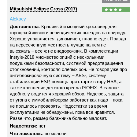
Mitsubishi Eclipse Cross (2017)
Aleksey
Достоинства:
Красивый и мощный кроссовер для
городской жизни и периодических выездов на природу.
Хорошо управляется, динамичен, плавно едет. Правда
на пересеченную местность лучше на нем не
выезжать – все ж не внедорожник. В комплектации
Instyle-2018 множество опций с несколькими
подушками безопасности, системой предотвращения
столкновений, контроля слепых зон. Не говоря уже про
антиблокировочную систему – ABS-, систему
стабилизации ESP, помощь при старте в гору HSA, а
также крепление детского кресла ISOFIX. В салоне
удобно, у водителя хороший обзор. Надеюсь, защита
от угона с иммобилайзером работает как надо – пока
не пришлось проверять. Недостатки за время
эксплуатации не обнаружены, пока все нравится.
Разве что, размер багажника больно маловат.
Недостатки:
нет
Что ломалось:
по мелочи