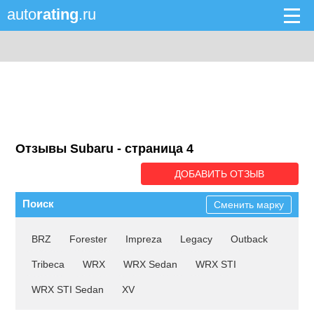
auto
rating
.ru
Отзывы Subaru - cтраница 4
ДОБАВИТЬ ОТЗЫВ
Поиск
Сменить марку
BRZ
Forester
Impreza
Legacy
Outback
Tribeca
WRX
WRX Sedan
WRX STI
WRX STI Sedan
XV