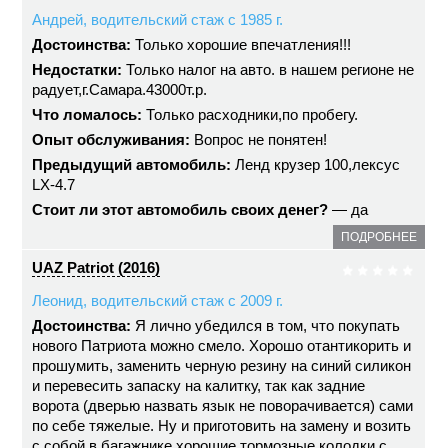
Андрей, водительский стаж с 1985 г.
Достоинства:
Только хорошие впечатления!!!
Недостатки:
Только налог на авто. в нашем регионе не
радует,г.Самара.43000т.р.
Что ломалось:
Только расходники,по пробегу.
Опыт обслуживания:
Вопрос не понятен!
Предыдущий автомобиль:
Ленд крузер 100,лексус
LX-4.7
Стоит ли этот автомобиль своих денег?
— да
ПОДРОБНЕЕ
UAZ Patriot (2016)
Леонид, водительский стаж с 2009 г.
Достоинства:
Я лично убедился в том, что покупать
нового Патриота можно смело. Хорошо отантикорить и
прошумить, заменить черную резину на синий силикон
и перевесить запаску на калитку, так как задние
ворота (дверью назвать язык не поворачивается) сами
по себе тяжелые. Ну и приготовить на замену и возить
с собой в багажнике хорошие тормозные колодки с