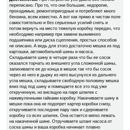
переписано. Про то, что они большие, недорогие,
проходимые, ремонтопригодные и потребляют много
бензина, всем известно. А вот как прямо в чистом поле
самостоятельно и без серьезных усилий снять и
потом вернуть на место тяжелую коробку передач, что
необходимо например при замене выжимного
подшипника или диска сцепления, простых способов
не описано. А ведь для этого достаточно мешка из под
картошки, автомобильной шины и насоса.
Складываете шину в четыре раза что бы ее сосок
оказался торчать из внешнего угла сложенной шины,
запихиваете ее до конца в мешок так что бы сосок
через из него в дырку из него высунулся из дальнего
угла мешка, складываете свободную половину мешка
вниз под под шину и помещаете все это под уже
открученную, но висящую на паре шпилек с
наживуленными гайками коробку. Накачиваете шину в
мешке пока она не подопрет картер коробки снизу,
откручиваете последние пару гаек и сдергиваете
коробку со всех шпилек. Она остается мягко лежать
на накаченной шине. Отручиваете шланг насоса от
соска шины и ваша коробка начинает плавно