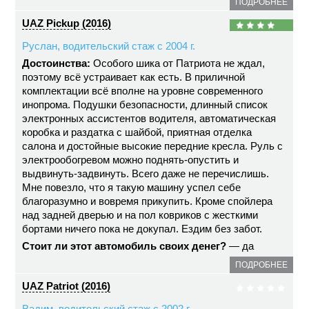
ПОДРОБНЕЕ
UAZ Pickup (2016)
Руслан, водительский стаж с 2004 г.
Достоинства:
Особого шика от Патриота не ждал,
поэтому всё устраивает как есть. В приличной
комплектации всё вполне на уровне современного
инопрома. Подушки безопасности, длинный список
электронных ассистентов водителя, автоматическая
коробка и раздатка с шайбой, приятная отделка
салона и достойные высокие передние кресла. Руль с
электрообогревом можно поднять-опустить и
выдвинуть-задвинуть. Всего даже не перечислишь.
Мне повезло, что я такую машину успел себе
благоразумно и вовремя прикупить. Кроме спойлера
над задней дверью и на пол ковриков с жесткими
бортами ничего пока не докупал. Ездим без забот.
Стоит ли этот автомобиль своих денег?
— да
ПОДРОБНЕЕ
UAZ Patriot (2016)
Вадим, водительский стаж с 2002 г.