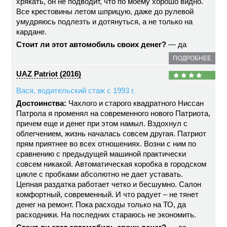
хрякать, он не подводит, что по моему хорошо видно.
Все крестовины летом шприцую, даже до рулевой
умудряюсь подлезть и дотянуться, а не только на
кардане.
Стоит ли этот автомобиль своих денег?
— да
ПОДРОБНЕЕ
UAZ Patriot (2016)
Вася, водительский стаж с 1993 г.
Достоинства:
Чахлого и старого квадратного Ниссан
Патрола я променял на современного нового Патриота,
причем еще и денег при этом намыл. Вздохнул с
облегчением, жизнь началась совсем другая. Патриот
прям приятнее во всех отношениях. Возни с ним по
сравнению с предыдущей машиной практически
совсем никакой. Автоматическая коробка в городском
цикле с пробками абсолютно не дает уставать.
Цепная раздатка работает четко и бесшумно. Салон
комфортный, современный. И что радует – не тянет
денег на ремонт. Пока расходы только на ТО, да
расходники. На последних стараюсь не экономить.