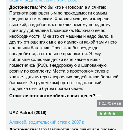
Достоинства:
Что бы кто ни говорил а я считаю
Патриота равноценным по проходимости самым
продвинутым маркам. Ходовая мощная и клиренс
высокий, а вдобавок к подключаемому переднему
приводу добавлена блокировка. Включаю её по
необходимости. Мне это от машины и надо было, в
других отношениях мне до лампочки какой там у него
салон или багажник. Проезжал бы везде где
понадобится, а остальное приложится. Я ему
побольше колесные диски взял какие в нишы
поместились (Р18), внедорожную и шипованную
резину по комплекту. Места в просторном салоне
хватает для пятерых взрослых людей, плюс большой
багажник. За рулём комфортно - ход плавный,
подвеска ямы и бугры проглатывает.
Стоит ли этот автомобиль своих денег?
—
ПОДРОБНЕЕ
UAZ Patriot (2016)
Алексей, водительский стаж с 2007 г.
Достоинства:
Про Патриотов уже давно все писано-