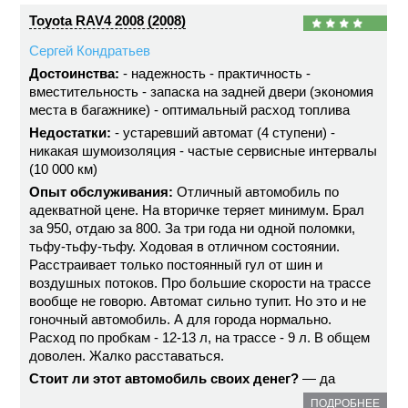
Toyota RAV4 2008 (2008)
Сергей Кондратьев
Достоинства:
- надежность - практичность -
вместительность - запаска на задней двери (экономия
места в багажнике) - оптимальный расход топлива
Недостатки:
- устаревший автомат (4 ступени) -
никакая шумоизоляция - частые сервисные интервалы
(10 000 км)
Опыт обслуживания:
Отличный автомобиль по
адекватной цене. На вторичке теряет минимум. Брал
за 950, отдаю за 800. За три года ни одной поломки,
тьфу-тьфу-тьфу. Ходовая в отличном состоянии.
Расстраивает только постоянный гул от шин и
воздушных потоков. Про большие скорости на трассе
вообще не говорю. Автомат сильно тупит. Но это и не
гоночный автомобиль. А для города нормально.
Расход по пробкам - 12-13 л, на трассе - 9 л. В общем
доволен. Жалко расставаться.
Стоит ли этот автомобиль своих денег?
— да
ПОДРОБНЕЕ