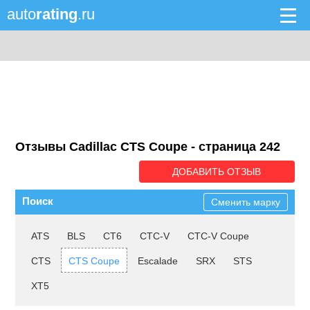
auto
rating
.ru
Отзывы Cadillac CTS Coupe - cтраница 242
ДОБАВИТЬ ОТЗЫВ
Поиск
Сменить марку
ATS
BLS
CT6
CTC-V
CTC-V Coupe
CTS
CTS Coupe
Escalade
SRX
STS
XT5