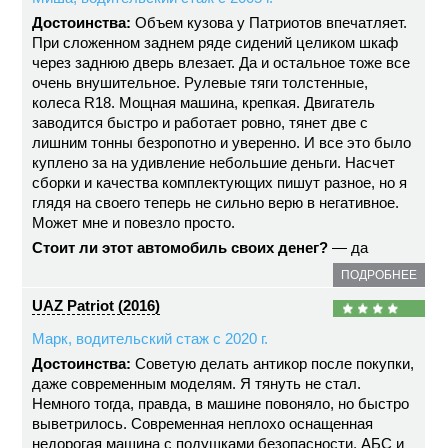
Достоинства:
Объем кузова у Патриотов впечатляет.
При сложенном заднем ряде сидений целиком шкаф
через заднюю дверь влезает. Да и остальное тоже все
очень внушительное. Рулевые тяги толстенные,
колеса R18. Мощная машина, крепкая. Двигатель
заводится быстро и работает ровно, тянет две с
лишним тонны безропотно и уверенно. И все это было
куплено за на удивление небольшие деньги. Насчет
сборки и качества комплектующих пишут разное, но я
глядя на своего теперь не сильно верю в негативное.
Может мне и повезло просто.
Стоит ли этот автомобиль своих денег?
— да
ПОДРОБНЕЕ
UAZ Patriot (2016)
Марк, водительский стаж с 2020 г.
Достоинства:
Советую делать антикор после покупки,
даже современным моделям. Я тянуть не стал.
Немного тогда, правда, в машине повоняло, но быстро
выветрилось. Современная неплохо оснащенная
недорогая машина с подушками безопасности, АБС и