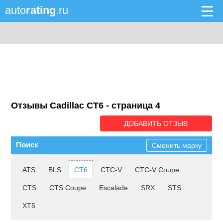
auto
rating
.ru
Отзывы Cadillac CT6 - cтраница 4
ДОБАВИТЬ ОТЗЫВ
Поиск
Сменить марку
ATS
BLS
CT6
CTC-V
CTC-V Coupe
CTS
CTS Coupe
Escalade
SRX
STS
XT5