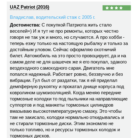
UAZ Patriot (2016)
Владислав, водительский стаж с 2005 г.
Достоинства:
С покупкой Патриота жить стало
веселей=) И я тут не про ремонты, которых честно
говоря не так уж и много, но случаются. А про хобби -
теперь езжу только на настоящую рыбалку и только за
достойным уловом. Сейчас оформляю охотничий
билет. Автомобиль на это просто провоцирует, да и на
самом деле не для шашечек же я его покупал, эдакого
вездеходного самоходного сарая. Двигатель мне
попался надежный. Работает ровно, беззвучно и без
вибрации. Гул был от раздатки, так я ей приделал
демпферную рукоятку и прокатал днище корпуса под
ковролином шумоизоляцией. Когда меняю передние
тормозные колодки то под пыльники на направляющие
суппортов и под манжеты тормозных цилиндров
вмазываю высокотемпературную смазку. Это чтобы
там не закисало, колодки нормально откидывались и
не стирали тормозные диски. Этим экономлю не
только топливо, но и ресурсы тормозных колодок и
тормозных дисков.