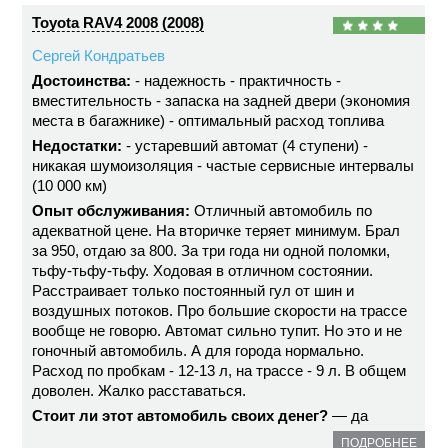
Toyota RAV4 2008 (2008)
Сергей Кондратьев
Достоинства:
- надежность - практичность -
вместительность - запаска на задней двери (экономия
места в багажнике) - оптимальный расход топлива
Недостатки:
- устаревший автомат (4 ступени) -
никакая шумоизоляция - частые сервисные интервалы
(10 000 км)
Опыт обслуживания:
Отличный автомобиль по
адекватной цене. На вторичке теряет минимум. Брал
за 950, отдаю за 800. За три года ни одной поломки,
тьфу-тьфу-тьфу. Ходовая в отличном состоянии.
Расстраивает только постоянный гул от шин и
воздушных потоков. Про большие скорости на трассе
вообще не говорю. Автомат сильно тупит. Но это и не
гоночный автомобиль. А для города нормально.
Расход по пробкам - 12-13 л, на трассе - 9 л. В общем
доволен. Жалко расставаться.
Стоит ли этот автомобиль своих денег?
— да
ПОДРОБНЕЕ