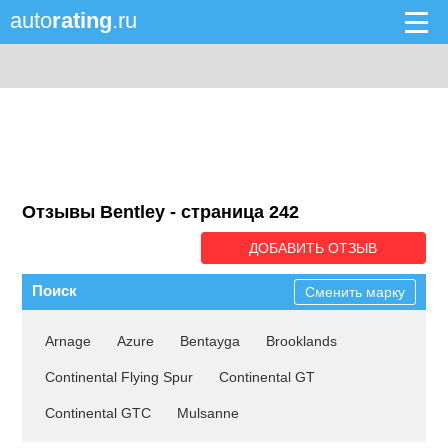
auto
rating
.ru
Отзывы Bentley - cтраница 242
ДОБАВИТЬ ОТЗЫВ
Поиск
Сменить марку
Arnage
Azure
Bentayga
Brooklands
Continental Flying Spur
Continental GT
Continental GTC
Mulsanne