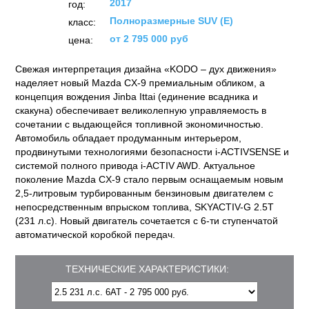
2017
год:
Полноразмерные SUV (E)
класс:
от 2 795 000 руб
цена:
Свежая интерпретация дизайна «KODO – дух движения»
наделяет новый Mazda CX-9 премиальным обликом, а
концепция вождения Jinba Ittai (единение всадника и
скакуна) обеспечивает великолепную управляемость в
сочетании с выдающейся топливной экономичностью.
Автомобиль обладает продуманным интерьером,
продвинутыми технологиями безопасности i-ACTIVSENSE и
системой полного привода i-ACTIV AWD. Актуальное
поколение Mazda CX-9 стало первым оснащаемым новым
2,5-литровым турбированным бензиновым двигателем с
непосредственным впрыском топлива, SKYACTIV-G 2.5T
(231 л.с). Новый двигатель сочетается с 6-ти ступенчатой
автоматической коробкой передач.
ТЕХНИЧЕСКИЕ ХАРАКТЕРИСТИКИ: