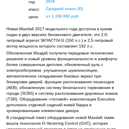
2016
год:
Средний класс (D)
класс:
от 1 336 000 руб
цена:
Новая Mazda6 2017 модельного года доступна в кузове
седан в двух версиях бензинового двигателя, это 2,0-
литровый агрегат SKYACTIV-G (150 л.с.) и 2,5-литровый
мотор мощность которого составляет 192 л.с..
Обновленная Мазда6 получила передовые технические
решения и новый уровень функциональности и комфорта:
более совершенные дисплеи, обновленный руль с
электрообогревом, улучшенную шумоизоляцию,
автоматическое складывание боковых зеркал при
блокировке дверей, функцию распознавания пешеходов
(AEB), обновленную систему безопасного торможения в
городе (SCBS) и систему распознавания дорожных знаков
(TSR). Оборудование «топовой» комплектации Executive
дополнено отделкой сидений кожей Nappa и
хромированными элементами декора.
В стандартный пакет оборудования новой Mazda6 также
вошла технология G-Vectoring Control (GVC), которая