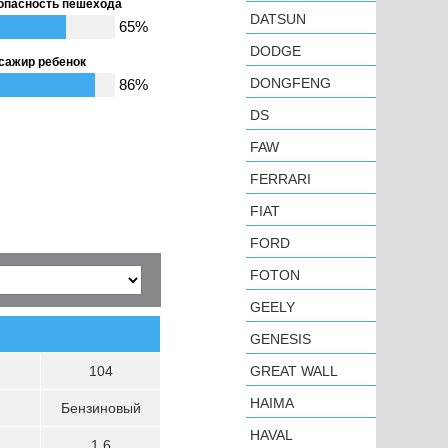
опасность пешехода
DATSUN
65%
DODGE
сажир ребенок
DONGFENG
86%
DS
FAW
FERRARI
FIAT
FORD
FOTON
GEELY
GENESIS
104
GREAT WALL
HAIMA
Бензиновый
HAVAL
1.6