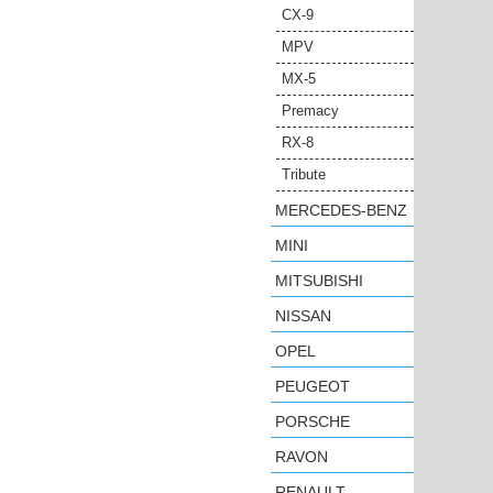
CX-9
MPV
MX-5
Premacy
RX-8
Tribute
MERCEDES-BENZ
MINI
MITSUBISHI
NISSAN
OPEL
PEUGEOT
PORSCHE
RAVON
RENAULT