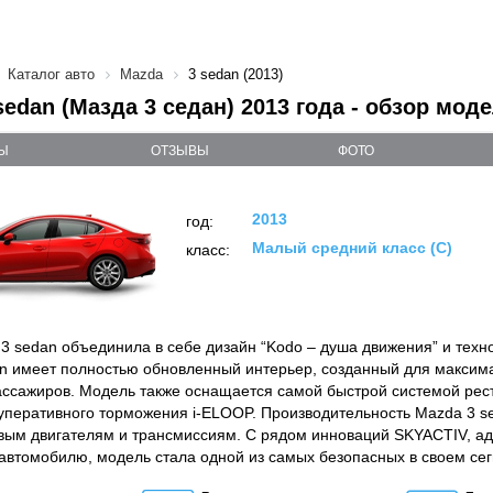
Каталог авто
Mazda
3 sedan (2013)
sedan (Мазда 3 седан) 2013 года - обзор мод
Ы
ОТЗЫВЫ
ФОТО
2013
год:
Малый средний класс (C)
класс:
3 sedan объединила в себе дизайн “Kodo – душа движения” и техн
n имеет полностью обновленный интерьер, созданный для максим
ассажиров. Модель также оснащается самой быстрой системой реста
уперативного торможения i-ELOOP. Производительность Mazda 3 s
вым двигателям и трансмиссиям. С рядом инноваций SKYACTIV, а
автомобилю, модель стала одной из самых безопасных в своем сег