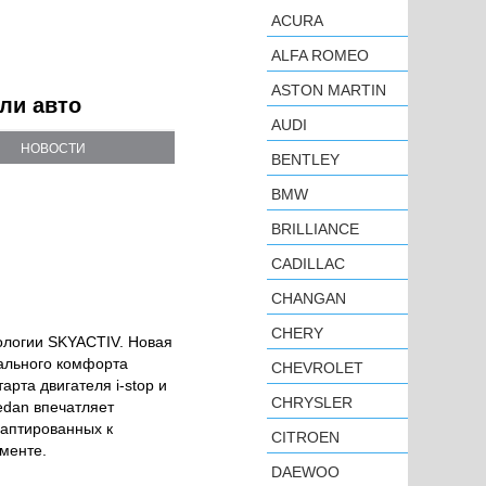
ACURA
ALFA ROMEO
ASTON MARTIN
ели авто
AUDI
НОВОСТИ
BENTLEY
BMW
BRILLIANCE
CADILLAC
CHANGAN
CHERY
ологии SKYACTIV. Новая
ального комфорта
CHEVROLET
рта двигателя i-stop и
CHRYSLER
edan впечатляет
даптированных к
CITROEN
менте.
DAEWOO