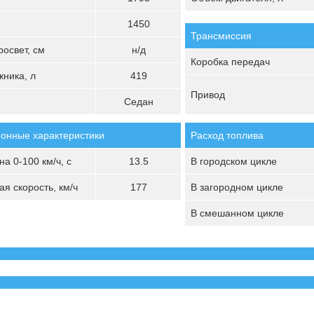
1450
Трансмиссия
освет, см
н/д
Коробка передач
ника, л
419
Привод
Седан
онные характеристики
Расход топлива
а 0-100 км/ч, с
13.5
В городском цикле
я скорость, км/ч
177
В загородном цикле
В смешанном цикле