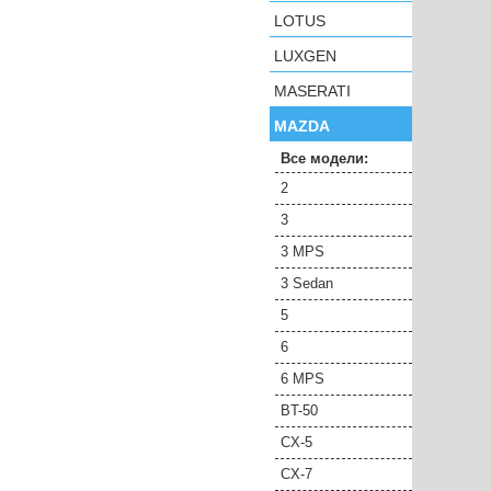
LOTUS
LUXGEN
MASERATI
MAZDA
Все модели:
2
3
3 MPS
3 Sedan
5
6
6 MPS
BT-50
CX-5
CX-7