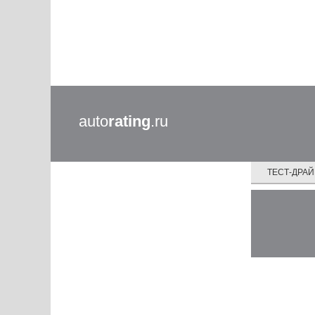
auto
rating
.ru
ТЕСТ-ДРА