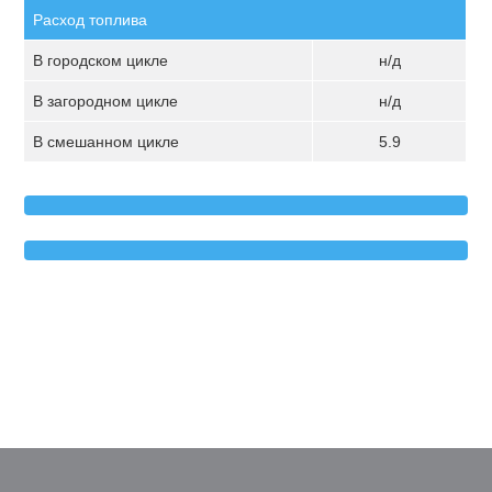
Расход топлива
В городском цикле
н/д
В загородном цикле
н/д
В смешанном цикле
5.9