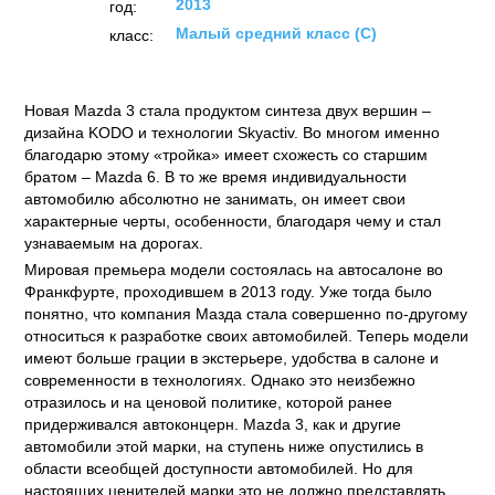
2013
год:
Малый средний класс (C)
класс:
Новая Mazda 3 стала продуктом синтеза двух вершин –
дизайна KODO и технологии Skyactiv. Во многом именно
благодарю этому «тройка» имеет схожесть со старшим
братом – Mazda 6. В то же время индивидуальности
автомобилю абсолютно не занимать, он имеет свои
характерные черты, особенности, благодаря чему и стал
узнаваемым на дорогах.
Мировая премьера модели состоялась на автосалоне во
Франкфурте, проходившем в 2013 году. Уже тогда было
понятно, что компания Мазда стала совершенно по-другому
относиться к разработке своих автомобилей. Теперь модели
имеют больше грации в экстерьере, удобства в салоне и
современности в технологиях. Однако это неизбежно
отразилось и на ценовой политике, которой ранее
придерживался автоконцерн. Mazda 3, как и другие
автомобили этой марки, на ступень ниже опустились в
области всеобщей доступности автомобилей. Но для
настоящих ценителей марки это не должно представлять