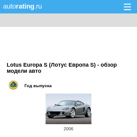
auto
rating
.ru
Lotus Europa S (Лотус Европа S) - обзор
модели авто
Год выпуска
2006