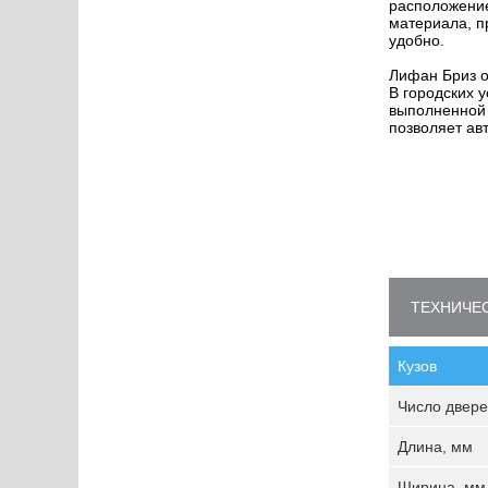
расположение
материала, п
удобно.
Лифан Бриз о
В городских 
выполненной 
позволяет ав
ТЕХНИЧЕС
Кузов
Число двере
Длина, мм
Ширина, мм