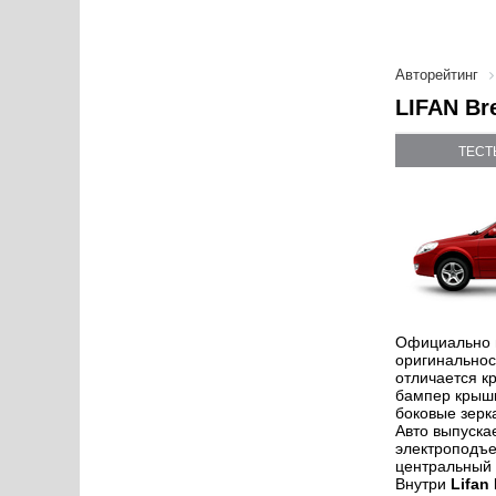
Авторейтинг
LIFAN Br
ТЕСТ
Официально п
оригинальнос
отличается к
бампер крышк
боковые зерк
Авто выпуска
электроподъе
центральный
Внутри
Lifan