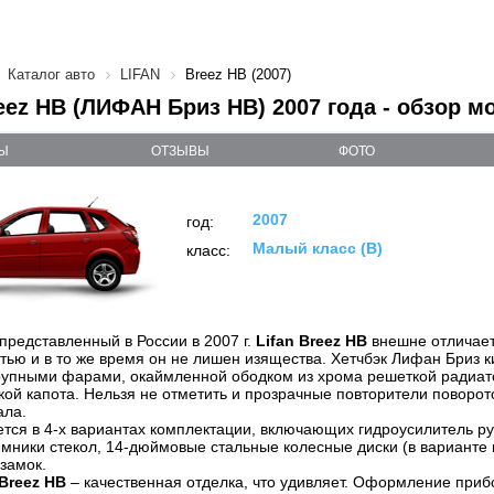
Каталог авто
LIFAN
Breez HB (2007)
eez HB (ЛИФАН Бриз HB) 2007 года - обзор м
Ы
ОТЗЫВЫ
ФОТО
2007
год:
Малый класс (B)
класс:
редставленный в России в 2007 г.
Lifan Breez HB
внешне отличает
тью и в то же время он не лишен изящества. Хетчбэк Лифан Бриз к
рупными фарами, окаймленной ободком из хрома решеткой радиат
ой капота. Нельзя не отметить и прозрачные повторители поворот
ала.
ется в 4-х вариантах комплектации, включающих гидроусилитель ру
мники стекол, 14-дюймовые стальные колесные диски (в варианте 
 замок.
 Breez HB
– качественная отделка, что удивляет. Оформление приб