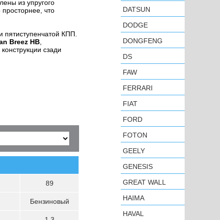
лены из упругого
DATSUN
 просторнее, что
DODGE
и пятиступенчатой КПП.
DONGFENG
fan Breez HB
,
 конструкции сзади
DS
FAW
FERRARI
FIAT
FORD
FOTON
GEELY
GENESIS
GREAT WALL
89
HAIMA
Бензиновый
HAVAL
1.3