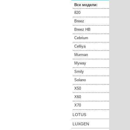
Все модели:
820
Breez
Breez HB
Cebrium
Celliya
Murman
Myway
Smily
Solano
X50
X60
X70
LOTUS
LUXGEN