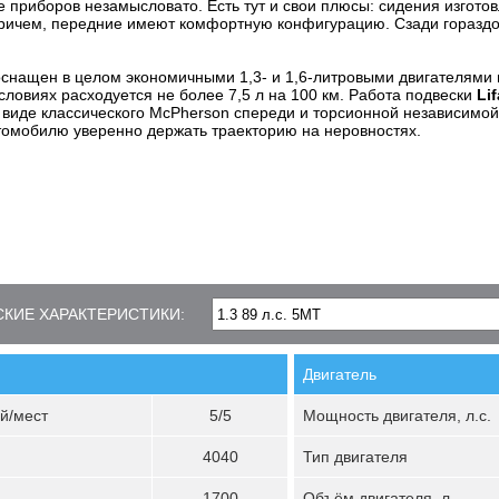
 приборов незамысловато. Есть тут и свои плюсы: сидения изготов
ричем, передние имеют комфортную конфигурацию. Сзади гораздо
снащен в целом экономичными 1,3- и 1,6-литровыми двигателями 
условиях расходуется не более 7,5 л на 100 км. Работа подвески
Li
виде классического McPherson спереди и торсионной независимой
томобилю уверенно держать траекторию на неровностях.
КИЕ ХАРАКТЕРИСТИКИ:
Двигатель
й/мест
5/5
Мощность двигателя, л.с.
4040
Тип двигателя
1700
Объём двигателя, л