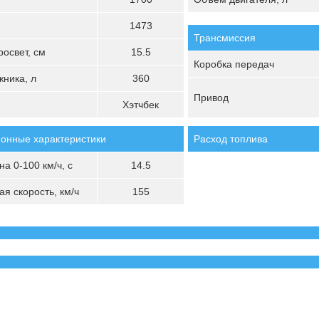
1473
Трансмиссия
освет, см
15.5
Коробка передач
ника, л
360
Привод
Хэтчбек
онные характеристики
Расход топлива
а 0-100 км/ч, с
14.5
я скорость, км/ч
155