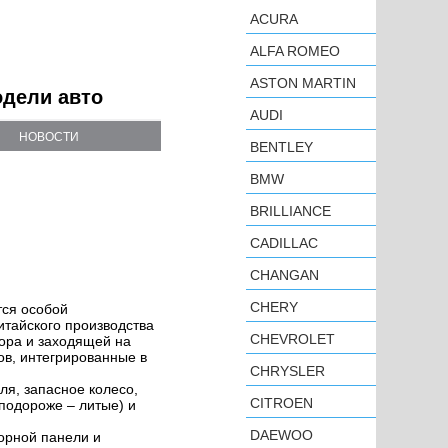
ACURA
ALFA ROMEO
ASTON MARTIN
одели авто
AUDI
НОВОСТИ
BENTLEY
BMW
BRILLIANCE
CADILLAC
CHANGAN
CHERY
ся особой
итайского производства
CHEVROLET
ора и заходящей на
ов, интегрированные в
CHRYSLER
ля, запасное колесо,
CITROEN
подороже – литые) и
DAEWOO
орной панели и