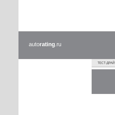
auto
rating
.ru
ТЕСТ-ДРА