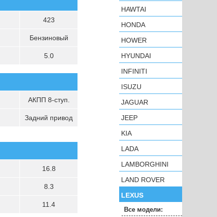
HAWTAI
423
HONDA
Бензиновый
HOWER
5.0
HYUNDAI
INFINITI
ISUZU
АКПП 8-ступ.
JAGUAR
Задний привод
JEEP
KIA
LADA
LAMBORGHINI
16.8
LAND ROVER
8.3
LEXUS
11.4
Все модели: