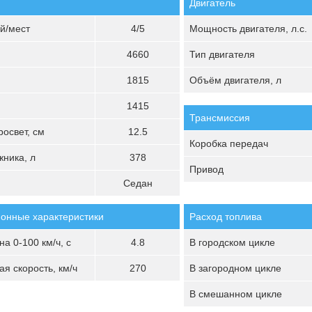
Двигатель
й/мест
4/5
Мощность двигателя, л.с.
4660
Тип двигателя
1815
Объём двигателя, л
1415
Трансмиссия
освет, см
12.5
Коробка передач
ника, л
378
Привод
Седан
онные характеристики
Расход топлива
а 0-100 км/ч, с
4.8
В городском цикле
я скорость, км/ч
270
В загородном цикле
В смешанном цикле