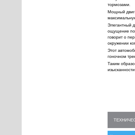
тормозами.
Мощный двига
максимальную
Элегантный д
ощущение пок
говорит о пе
окружении ко
Этот автомоб
гоночном трек
Таким образ
изысканности
ТЕХНИЧЕС