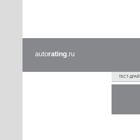
auto
rating
.ru
ТЕСТ-ДРА