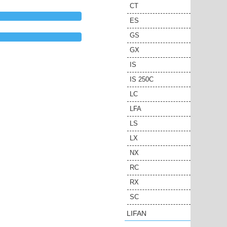
CT
ES
GS
GX
IS
IS 250C
LC
LFA
LS
LX
NX
RC
RX
SC
LIFAN