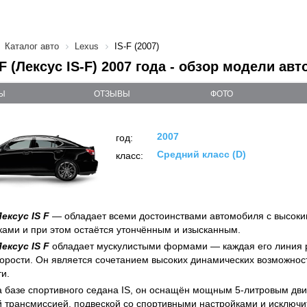
Каталог авто
Lexus
IS-F (2007)
F (Лексус IS-F) 2007 года - обзор модели авт
Ы
ОТЗЫВЫ
ФОТО
2007
год:
Средний класс (D)
класс:
 Лексус
IS
F
— обладает всеми достоинствами автомобиля с высок
ками и при этом остаётся утончённым и изысканным.
 Лексус
IS
F
обладает мускулистыми формами — каждая его линия 
орости. Он является сочетанием высоких динамических возможнос
и.
 базе спортивного седана IS, он оснащён мощным 5-литровым дви
й трансмиссией, подвеской со спортивными настройками и исклю