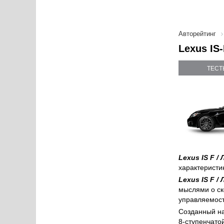
Авторейтинг
Lexus IS-
ТЕСТ
Lexus IS F /
характеристи
Lexus IS F /
мыслями о ск
управляемост
Созданный на
8-ступенчато