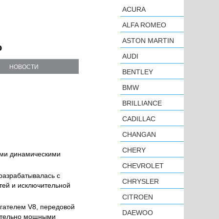
ACURA
ALFA ROMEO
ASTON MARTIN
о
AUDI
НОВОСТИ
BENTLEY
BMW
BRILLIANCE
CADILLAC
CHANGAN
CHERY
ими динамическими
CHEVROLET
разрабатывалась с
CHRYSLER
тей и исключительной
CITROEN
гателем V8, передовой
DAEWOO
чительно мощными