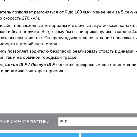
тель позволяет разгоняться от 0 до 100 км/ч менее чем за 5 секун
 скорость 270 км/ч.
изайн, превосходные материалы и отличные акустические характе
оя и благополучия. Всё, к чему бы вы ни прикоснулись в салоне
Le
рвоклассном качестве. Он предугадывает ваше желание наслаждать
мфорта и утончённого стиля.
иль позволяет водителю безопасно реализовать страсть к динамич
е, так и на обычной городской трассе.
ом,
Lexus IS F / Лексус
IS
F
является прекрасным сочетанием вели
 и динамических характеристик.
КИЕ ХАРАКТЕРИСТИКИ: