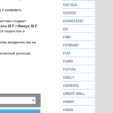
DATSUN
д и развивать
DODGE
ристики создают
DONGFENG
xus IS F / Лексус
IS
F
,
DS
ся скоростью в
FAW
ному вождению как на
FERRARI
колепной роскоши,
FIAT
FORD
FOTON
GEELY
GENESIS
GREAT WALL
HAIMA
HAVAL