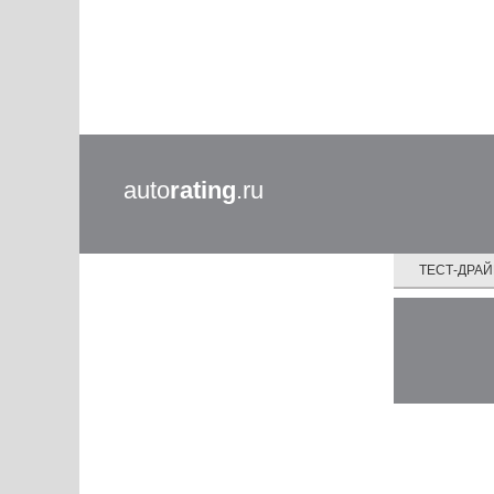
auto
rating
.ru
ТЕСТ-ДРА