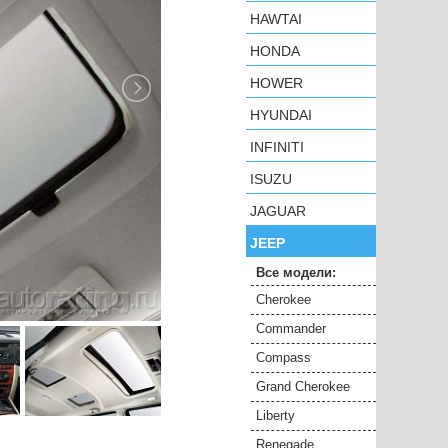
HAWTAI
HONDA
HOWER
HYUNDAI
INFINITI
ISUZU
JAGUAR
JEEP
Все модели:
Cherokee
Commander
Compass
Grand Cherokee
Liberty
Renegade