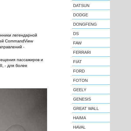
DATSUN
DODGE
DONGFENG
DS
нники легендарной
шей CommandView
FAW
аправлений -
FERRARI
змещения пассажиров и
FIAT
I, - для более
FORD
FOTON
GEELY
GENESIS
GREAT WALL
HAIMA
HAVAL