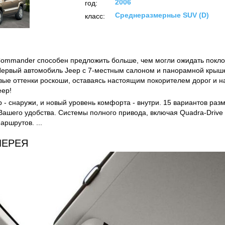
2006
год:
Среднеразмерные SUV (D)
класс:
ommander способен предложить больше, чем могли ожидать покло
Первый автомобиль Jeep с 7-местным салоном и панорамной кры
вые оттенки роскоши, оставаясь настоящим покорителем дорог и н
eep!
p - снаружи, и новый уровень комфорта - внутри. 15 вариантов ра
Вашего удобства. Системы полного привода, включая Quadra-Drive I
ршрутов. ...
ЛЕРЕЯ