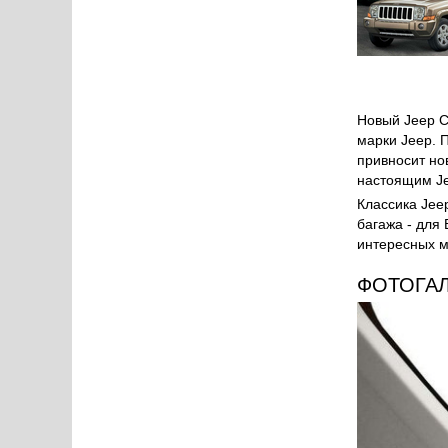
Новый Jeep C
марки Jeep. 
привносит но
настоящим J
Классика Jee
багажа - для 
интересных ма
ФОТОГА