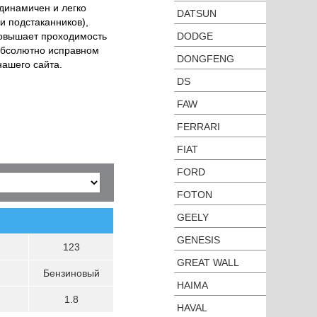
динамичен и легко
DATSUN
и подстаканников),
повышает проходимость
DODGE
абсолютно исправном
DONGFENG
нашего сайта.
DS
FAW
FERRARI
FIAT
FORD
FOTON
GEELY
GENESIS
123
GREAT WALL
Бензиновый
HAIMA
1.8
HAVAL