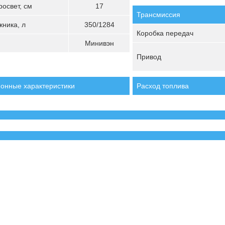
освет, см
17
Трансмиссия
ника, л
350/1284
Коробка передач
Минивэн
Привод
онные характеристики
Расход топлива