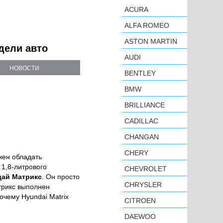
ACURA
ALFA ROMEO
ASTON MARTIN
одели авто
AUDI
НОВОСТИ
BENTLEY
BMW
BRILLIANCE
CADILLAC
CHANGAN
CHERY
жен обладать
 1,8-литрового
CHEVROLET
ндай Матрикс
. Он просто
CHRYSLER
атрикс выполнен
очему Hyundai Matrix
CITROEN
DAEWOO