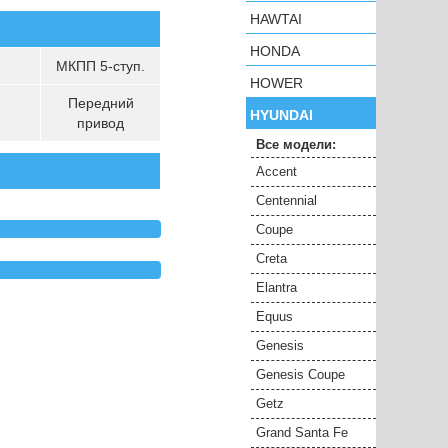
HAWTAI
HONDA
МКПП 5-ступ.
HOWER
Передний
HYUNDAI
привод
Все модели:
Accent
Centennial
Coupe
Creta
Elantra
Equus
Genesis
Genesis Coupe
Getz
Grand Santa Fe