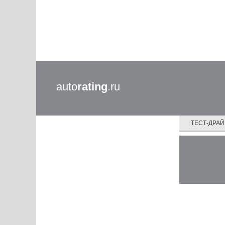
auto
rating
.ru
ТЕСТ-ДРА