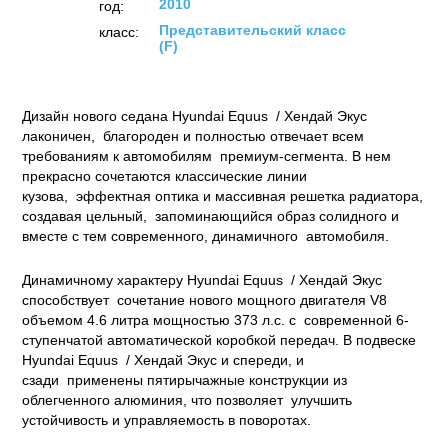
2010
год:
Представительский класс
класс:
(F)
Дизайн нового седана Hyundai Equus / Хендай Экус
лаконичен, благороден и полностью отвечает всем
требованиям к автомобилям премиум-сегмента. В нем
прекрасно сочетаются классические линии
кузова, эффектная оптика и массивная решетка радиатора,
создавая цельный, запоминающийся образ солидного и
вместе с тем современного, динамичного автомобиля.
Динамичному характеру Hyundai Equus / Хендай Экус
способствует сочетание нового мощного двигателя V8
объемом 4.6 литра мощностью 373 л.с. с современной 6-
ступенчатой автоматической коробкой передач. В подвеске
Hyundai Equus / Хендай Экус и спереди, и
сзади применены пятирычажные конструкции из
облегченного алюминия, что позволяет улучшить
устойчивость и управляемость в поворотах.