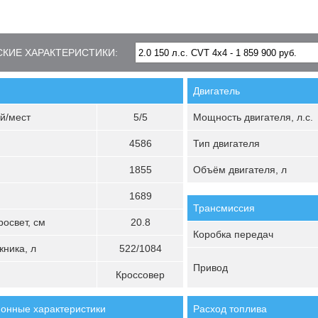
КИЕ ХАРАКТЕРИСТИКИ:
Двигатель
й/мест
5/5
Мощность двигателя, л.с.
4586
Тип двигателя
1855
Объём двигателя, л
1689
Трансмиссия
освет, см
20.8
Коробка передач
ника, л
522/1084
Привод
Кроссовер
онные характеристики
Расход топлива