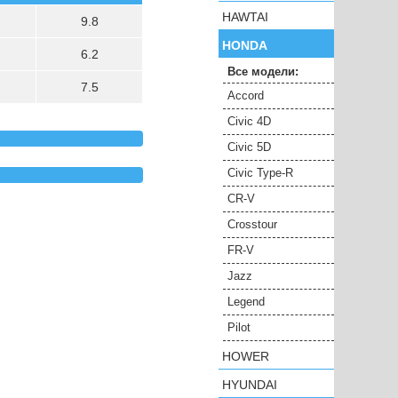
HAWTAI
9.8
HONDA
6.2
Все модели:
7.5
Accord
Civic 4D
Civic 5D
Civic Type-R
CR-V
Crosstour
FR-V
Jazz
Legend
Pilot
HOWER
HYUNDAI