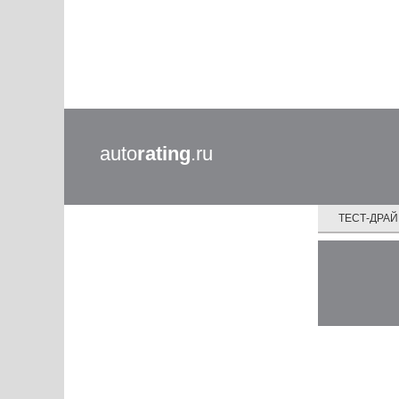
auto
rating
.ru
ТЕСТ-ДРА