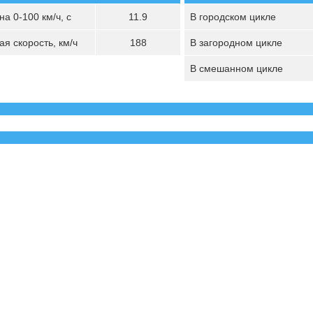
а 0-100 км/ч, с
11.9
В городском цикле
я скорость, км/ч
188
В загородном цикле
В смешанном цикле