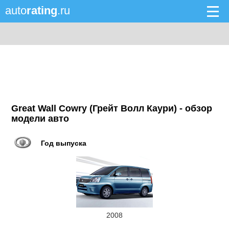
auto
rating
.ru
Great Wall Cowry (Грейт Волл Каури) - обзор
модели авто
Год выпуска
2008