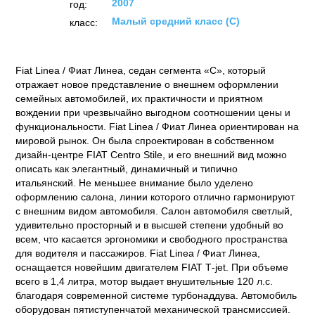
2007
год:
Малый средний класс (C)
класс:
Fiat Linea / Фиат Линеа, седан сегмента «C», который
отражает новое представление о внешнем оформлении
семейных автомобилей, их практичности и приятном
вождении при чрезвычайно выгодном соотношении цены и
функциональности. Fiat Linea / Фиат Линеа ориентирован на
мировой рынок. Он была спроектирован в собственном
дизайн-центре FIAT Centro Stile, и его внешний вид можно
описать как элегантный, динамичный и типично
итальянский. Не меньшее внимание было уделено
оформлению салона, линии которого отлично гармонируют
с внешним видом автомобиля. Салон автомобиля светлый,
удивительно просторный и в высшей степени удобный во
всем, что касается эргономики и свободного пространства
для водителя и пассажиров. Fiat Linea / Фиат Линеа,
оснащается новейшим двигателем FIAT Т-jet. При объеме
всего в 1,4 литра, мотор выдает внушительные 120 л.с.
благодаря современной системе турбонаддува. Автомобиль
оборудован пятиступенчатой механической трансмиссией.