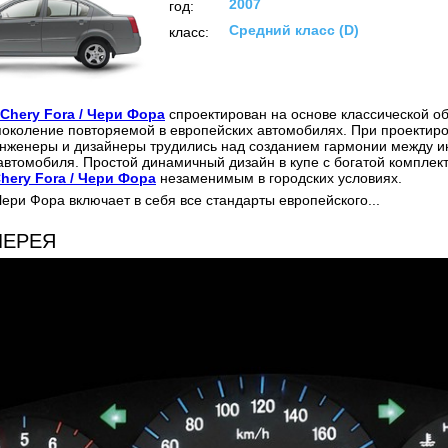
2007
год:
Средний класс (D)
класс:
Chery Fora / Чери Фора
спроектирован на основе классической о
поколение повторяемой в европейских автомобилях. При проектир
нженеры и дизайнеры трудились над созданием гармонии между и
автомобиля. Простой динамичный дизайн в купе с богатой комплек
hery Fora / Чери Фора
незаменимым в городских условиях.
Чери Фора включает в себя все стандарты европейского...
ЛЕРЕЯ