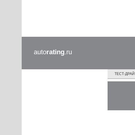
auto
rating
.ru
ТЕСТ-ДРА