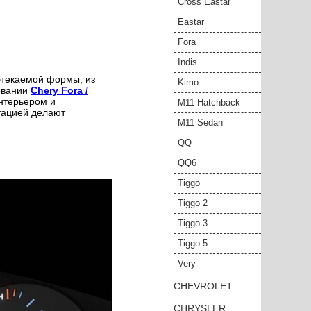
Cross Eastar
Eastar
Fora
Indis
бтекаемой формы, из
Kimo
овании
Chery Fora /
нтерьером и
M11 Hatchback
тацией делают
M11 Sedan
QQ
QQ6
Tiggo
Tiggo 2
Tiggo 3
Tiggo 5
Very
CHEVROLET
CHRYSLER