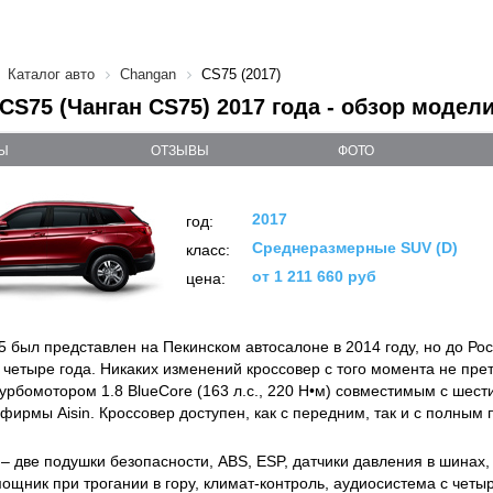
Каталог авто
Changan
CS75 (2017)
CS75 (Чанган CS75) 2017 года - обзор модел
Ы
ОТЗЫВЫ
ФОТО
2017
год:
Среднеразмерные SUV (D)
класс:
от 1 211 660 руб
цена:
 был представлен на Пекинском автосалоне в 2014 году, но до Р
я четыре года. Никаких изменений кроссовер с того момента не пре
урбомотором 1.8 BlueCore (163 л.с., 220 Н•м) совместимым с шес
фирмы Aisin. Кроссовер доступен, как с передним, так и с полным
– две подушки безопасности, ABS, ESP, датчики давления в шинах,
мощник при трогании в гору, климат-контроль, аудиосистема с чет