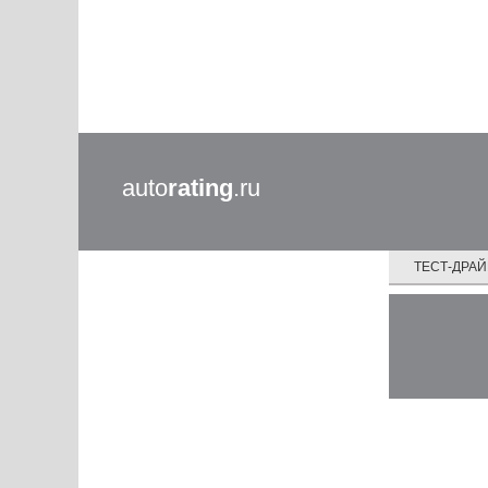
auto
rating
.ru
ТЕСТ-ДРА