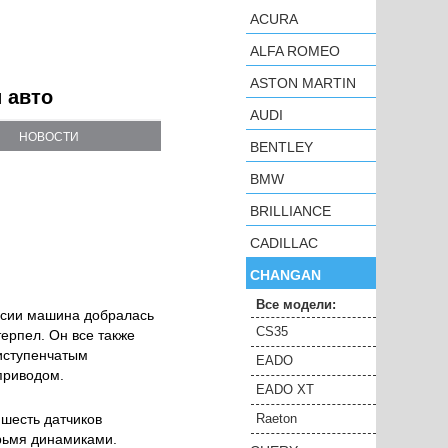
ACURA
ALFA ROMEO
ASTON MARTIN
и авто
AUDI
НОВОСТИ
BENTLEY
BMW
BRILLIANCE
CADILLAC
CHANGAN
Все модели:
оссии машина добралась
CS35
терпел. Он все также
тиступенчатым
EADO
 приводом.
EADO XT
 шесть датчиков
Raeton
ырьмя динамиками.