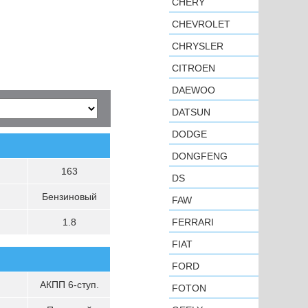
CHERY
CHEVROLET
CHRYSLER
CITROEN
DAEWOO
DATSUN
DODGE
DONGFENG
163
DS
Бензиновый
FAW
1.8
FERRARI
FIAT
FORD
АКПП 6-ступ.
FOTON