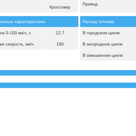
Привод
Кроссовер
онные характеристики
Расход топлива
а 0-100 км/ч, с
12.7
В городском цикле
я скорость, км/ч
180
В загородном цикле
В смешанном цикле