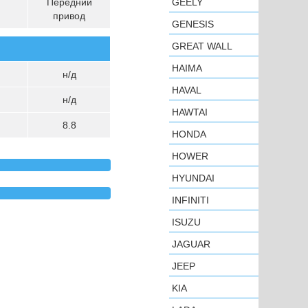
Передний
GEELY
привод
GENESIS
GREAT WALL
HAIMA
н/д
HAVAL
н/д
HAWTAI
8.8
HONDA
HOWER
HYUNDAI
INFINITI
ISUZU
JAGUAR
JEEP
KIA