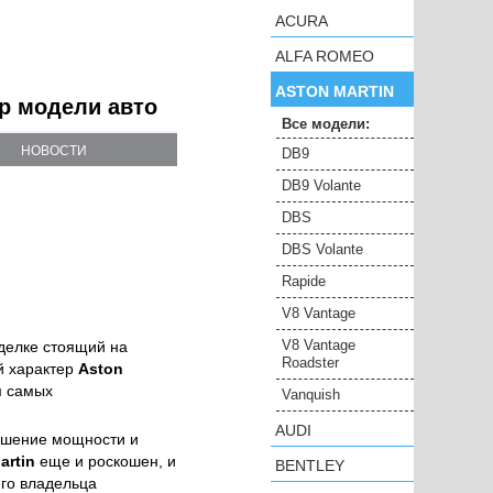
ACURA
ALFA ROMEO
ASTON MARTIN
ор модели авто
Все модели:
НОВОСТИ
DB9
DB9 Volante
DBS
DBS Volante
Rapide
V8 Vantage
V8 Vantage
тделке стоящий на
Roadster
й характер
Aston
м самых
Vanquish
AUDI
ношение мощности и
artin
еще и роскошен, и
BENTLEY
его владельца