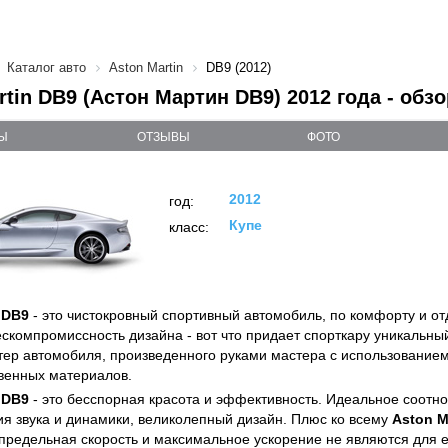
Каталог авто
Aston Martin
DB9 (2012)
rtin DB9 (Астон Мартин DB9) 2012 года - обз
Ы
ОТЗЫВЫ
ФОТО
2012
год:
Купе
класс:
 DB9
- это чистокровный спортивный автомобиль, по комфорту и о
ескомпромиссность дизайна - вот что придает спорткару уникальны
ктер автомобиля, произведенного руками мастера с использование
венных материалов.
 DB9
- это бесспорная красота и эффективность. Идеальное соот
ия звука и динамики, великолепный дизайн. Плюс ко всему
Aston M
 предельная скорость и максимальное ускорение не являются для 