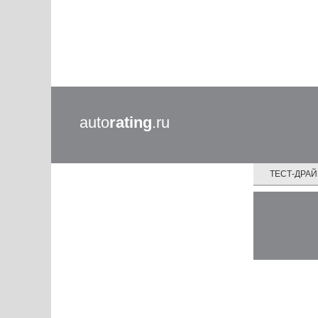
auto
rating
.ru
ТЕСТ-ДРА