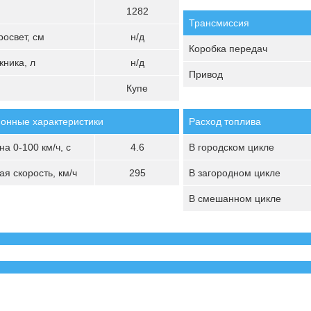
1282
Трансмиссия
освет, см
н/д
Коробка передач
ника, л
н/д
Привод
Купе
онные характеристики
Расход топлива
а 0-100 км/ч, с
4.6
В городском цикле
я скорость, км/ч
295
В загородном цикле
В смешанном цикле