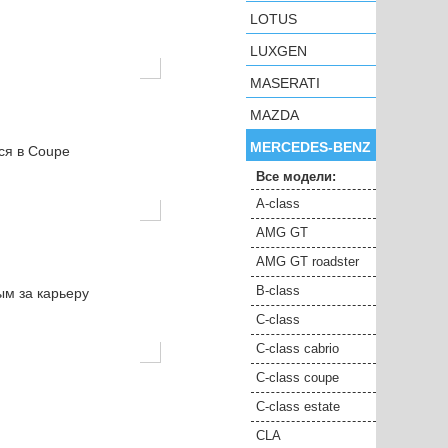
LOTUS
LUXGEN
MASERATI
MAZDA
MERCEDES-BENZ
ся в Coupe
Все модели:
A-class
AMG GT
AMG GT roadster
B-class
ым за карьеру
C-class
C-class cabrio
C-class coupe
C-class estate
CLA