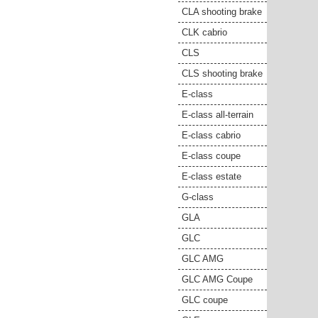
CLA shooting brake
CLK cabrio
CLS
CLS shooting brake
E-class
E-class all-terrain
E-class cabrio
E-class coupe
E-class estate
G-class
GLA
GLC
GLC AMG
GLC AMG Coupe
GLC coupe