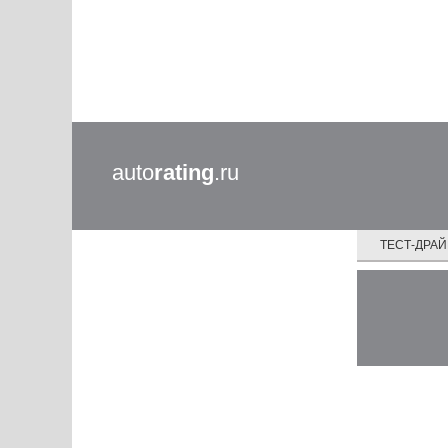
auto
rating
.ru
ТЕСТ-ДРА