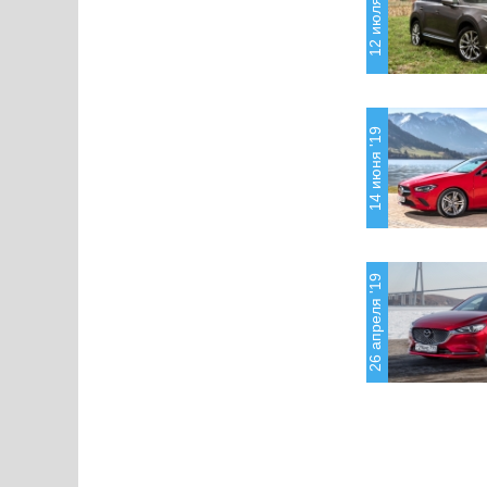
12 июля '19
14 июня '19
26 апреля '19