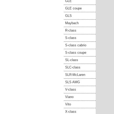
GLE
GLE coupe
GLS
Maybach
R-class
S-class
S-class cabrio
S-class coupe
SL-class
SLC-class
SLR-McLaren
SLS AMG
V-class
Viano
Vito
X-class