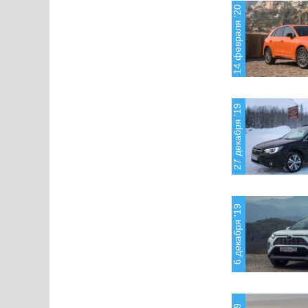
14 февраля '20
27 декабря '19
6 декабря '19