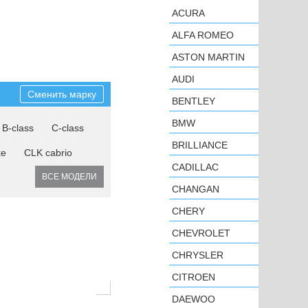
ACURA
ALFA ROMEO
ASTON MARTIN
AUDI
Сменить марку
BENTLEY
BMW
B-class
C-class
BRILLIANCE
ke
CLK cabrio
CADILLAC
ВСЕ МОДЕЛИ
CHANGAN
CHERY
CHEVROLET
CHRYSLER
CITROEN
DAEWOO