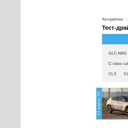
Авторейтинг
Тест-дра
GLC AMG
C-class ca
CLS
CL
13 марта '20