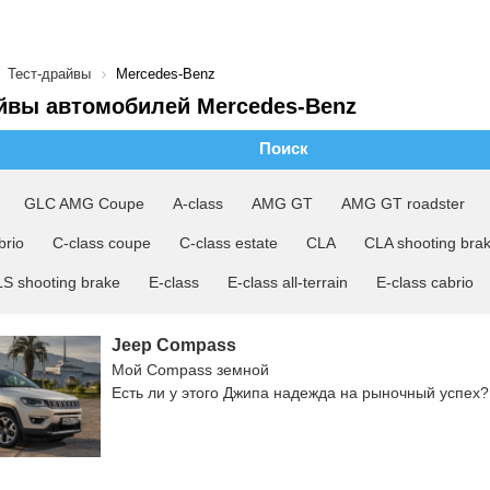
Тест-драйвы
Mercedes-Benz
йвы автомобилей Mercedes-Benz
Поиск
GLC AMG Coupe
A-class
AMG GT
AMG GT roadster
brio
C-class coupe
C-class estate
CLA
CLA shooting bra
S shooting brake
E-class
E-class all-terrain
E-class cabrio
Jeep Compass
Мой Compass земной
Есть ли у этого Джипа надежда на рыночный успех?